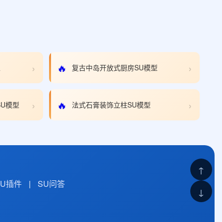
›
›
🔥
型
复古中岛开放式厨房SU模型
›
›
🔥
SU模型
法式石膏装饰立柱SU模型
↑
SU插件
|
SU问答
↓