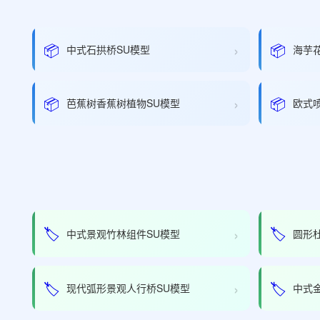
›
📦
📦
中式石拱桥SU模型
海芋
›
📦
📦
芭蕉树香蕉树植物SU模型
欧式
›
🏷️
🏷️
中式景观竹林组件SU模型
圆形
›
🏷️
🏷️
现代弧形景观人行桥SU模型
中式