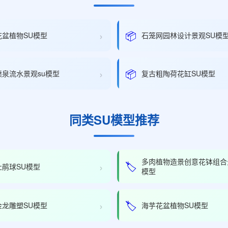
›
📦
花盆植物SU模型
石笼网园林设计景观SU模
›
📦
喷泉流水景观su模型
复古粗陶荷花缸SU模型
同类SU模型推荐
多肉植物造景创意花钵组合
›
🏷️
杜鹃球SU模型
模型
›
🏷️
金龙雕塑SU模型
海芋花盆植物SU模型