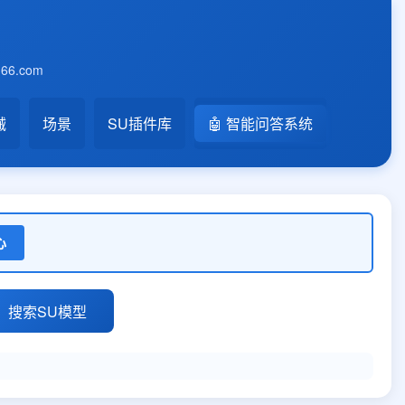
6.com
械
场景
SU插件库
🤖 智能问答系统
心
搜索SU模型