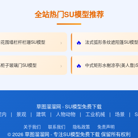
全站热门SU模型推荐
›
🔥
花围墙栏杆栏珊SU模型
法式弧形条纹遮阳篷SU模
›
🔥
柜子玻璃门SU模型
中式矩形水榭凉亭(美人靠)
草图溜溜网 - SU模型免费下载
室内
|
景观
|
建筑
|
人物动物
|
工业机械
|
场景
|
关于我们
联系我们
隐私政策
免责声明
© 2026 草图溜溜网 - 专注SU模型免费下载 保留所有权利