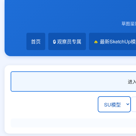
草图溜溜
首页
🔒 观察员专属
🔥
最新SketchUp
进