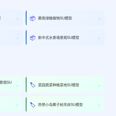
›
›
📦
型
蕨类绿植植物SU模型
›
›
📦
新中式水景墙景观SU模型
景观SU
›
›
🏷️
菜园蔬菜种植菜地SU模型
›
›
🏷️
热带小岛椰子树吊床SU模型