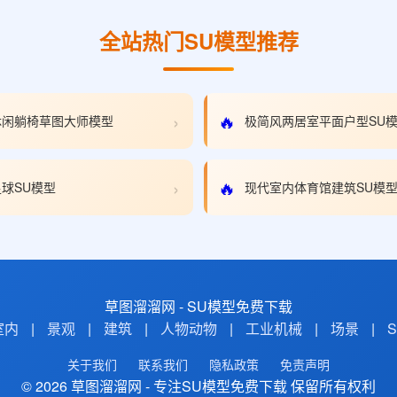
全站热门SU模型推荐
›
🔥
休闲躺椅草图大师模型
极简风两居室平面户型SU
›
🔥
球SU模型
现代室内体育馆建筑SU模
草图溜溜网 - SU模型免费下载
室内
|
景观
|
建筑
|
人物动物
|
工业机械
|
场景
|
关于我们
联系我们
隐私政策
免责声明
© 2026 草图溜溜网 - 专注SU模型免费下载 保留所有权利