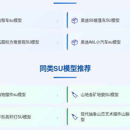
›
📦
租车su模型
奥迪S5敞篷车SU模型
›
📦
石圆柱方墩景观SU模型
奥迪A6L小汽车su模型
同类SU模型推荐
›
🏷️
物摆件su模型
山地金矿地貌SU模型
现代抽象山峦艺术摆件山脉
›
🏷️
环形高杆灯SU模型
型