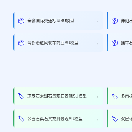
›
📦
📦
全套国际交通标识SU模型
奔驰出
›
📦
📦
清新治愈风餐车商业SU模型
挡车
›
🏷️
🏷️
珊瑚石太湖石景观石景观SU模型
多肉植
›
🏷️
🏷️
公园石桌石凳茶具景观SU模型
双层