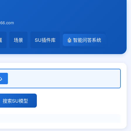
6.com
械
场景
SU插件库
🤖 智能问答系统
心
搜索SU模型