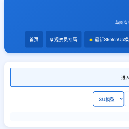
草图溜溜
首页
🔒 观察员专属
🔥
最新SketchUp
进