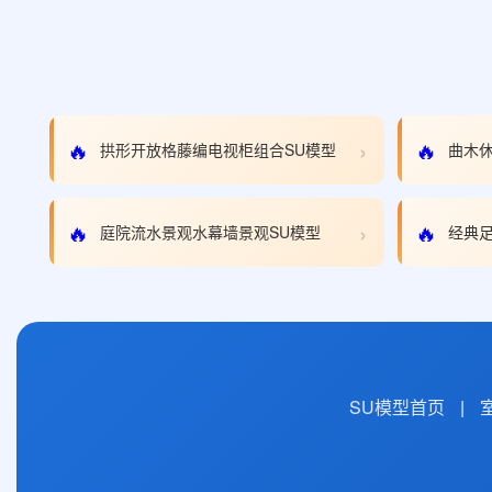
›
🔥
🔥
拱形开放格藤编电视柜组合SU模型
曲木
›
🔥
🔥
庭院流水景观水幕墙景观SU模型
经典足
SU模型首页
|