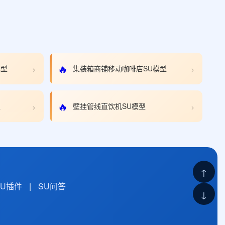
›
›
🔥
模型
集装箱商铺移动咖啡店SU模型
›
›
🔥
型
壁挂管线直饮机SU模型
↑
SU插件
|
SU问答
↓