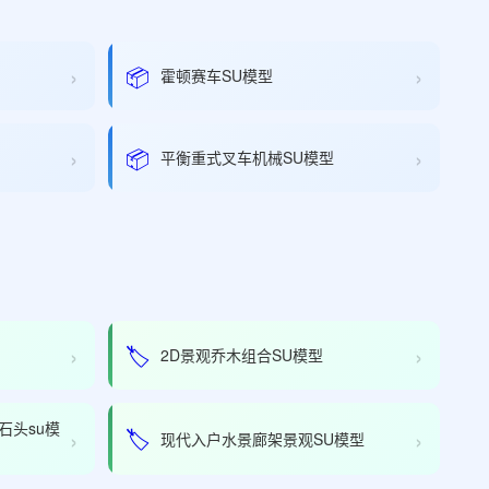
›
›
📦
霍顿赛车SU模型
›
›
📦
平衡重式叉车机械SU模型
›
›
🏷️
2D景观乔木组合SU模型
石头su模
›
›
🏷️
现代入户水景廊架景观SU模型