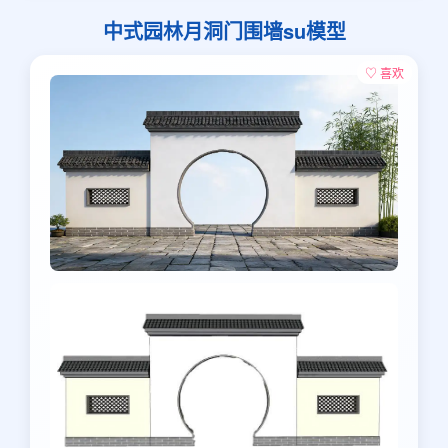
中式园林月洞门围墙su模型
♡ 喜欢