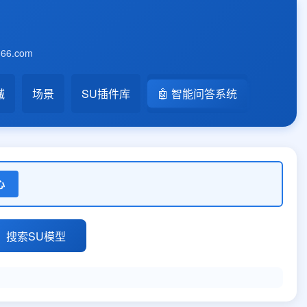
6.com
械
场景
SU插件库
🤖 智能问答系统
心
搜索SU模型