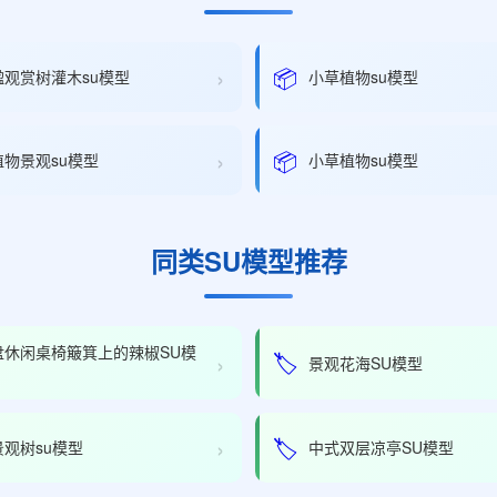
›
📦
楹观赏树灌木su模型
小草植物su模型
›
📦
物景观su模型
小草植物su模型
同类SU模型推荐
盘休闲桌椅簸箕上的辣椒SU模
›
🏷️
景观花海SU模型
›
🏷️
观树su模型
中式双层凉亭SU模型