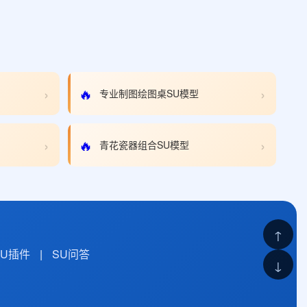
›
›
🔥
专业制图绘图桌SU模型
›
›
🔥
青花瓷器组合SU模型
↑
SU插件
|
SU问答
↓