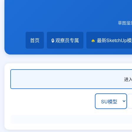
草图溜溜
首页
🔒 观察员专属
🔥
最新SketchUp
进