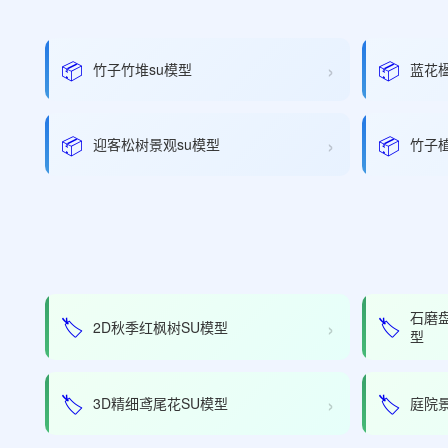
›
📦
📦
竹子竹堆su模型
蓝花
›
📦
📦
迎客松树景观su模型
竹子植
石磨
›
🏷️
🏷️
2D秋季红枫树SU模型
型
›
🏷️
🏷️
3D精细鸢尾花SU模型
庭院景