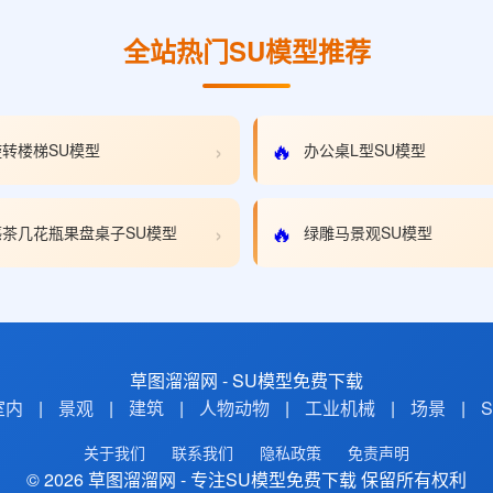
全站热门SU模型推荐
›
🔥
转楼梯SU模型
办公桌L型SU模型
›
🔥
茶几花瓶果盘桌子SU模型
绿雕马景观SU模型
草图溜溜网 - SU模型免费下载
室内
|
景观
|
建筑
|
人物动物
|
工业机械
|
场景
|
关于我们
联系我们
隐私政策
免责声明
© 2026 草图溜溜网 - 专注SU模型免费下载 保留所有权利