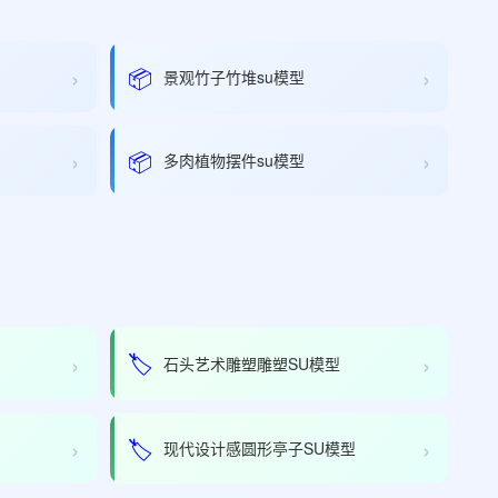
›
›
📦
景观竹子竹堆su模型
›
›
📦
多肉植物摆件su模型
›
›
🏷️
石头艺术雕塑雕塑SU模型
›
›
🏷️
现代设计感圆形亭子SU模型