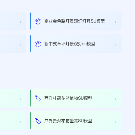
›
›
📦
商业金色路灯景观灯灯具SU模型
›
›
📦
新中式草坪灯景观灯su模型
›
›
🏷️
西洋杜鹃花盆植物SU模型
›
›
🏷️
户外景观花箱坐凳SU模型