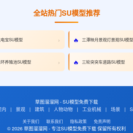
全站热门SU模型推荐
›
🔥
电宝SU模型
三潭映月景观灯景观SU模
›
🔥
环养殖池SU模型
三轮突突车道路SU模型
草图溜溜网 - SU模型免费下载
室内
|
景观
|
建筑
|
人物动物
|
工业机械
|
场景
|
关于我们
联系我们
隐私政策
免责声明
© 2026 草图溜溜网 - 专注SU模型免费下载 保留所有权利