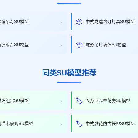
›
📦
藤编吊灯SU模型
中式党建路灯灯具SU模型
›
📦
轨道射灯SU模型
球形吊灯装饰SU模型
同类SU模型推荐
›
🏷️
香炉组合SU模型
长方形温室花房SU模型
›
🏷️
瑰灌木景观SU模型
中式雕花仿古长廊SU模型