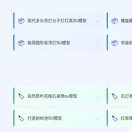
›
📦
📦
现代多头吊灯分子灯灯具SU模型
螺旋
›
📦
📦
极简圆形吸顶灯SU模型
吊装
›
🏷️
🏷️
自然质朴风格石桌凳su模型
石灯
›
🏷️
🏷️
行道树树池SU模型
红玫