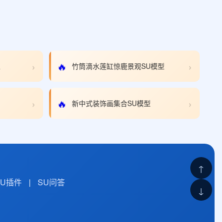
›
›
🔥
型
竹筒滴水莲缸惊鹿景观SU模型
›
›
🔥
新中式装饰画集合SU模型
↑
SU插件
|
SU问答
↓