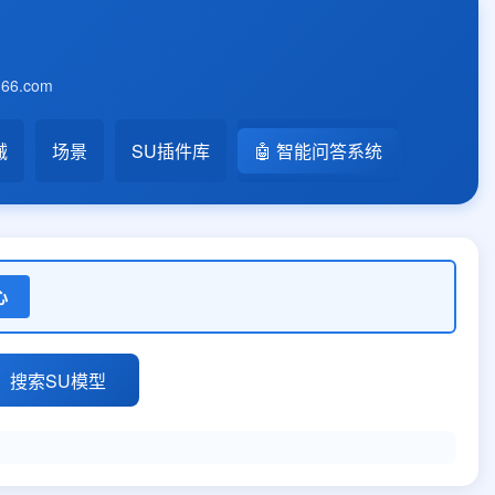
6.com
械
场景
SU插件库
🤖 智能问答系统
心
搜索SU模型