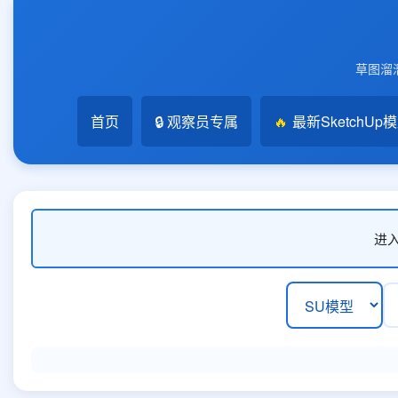
草图溜溜
首页
🔒 观察员专属
🔥
最新SketchUp
进