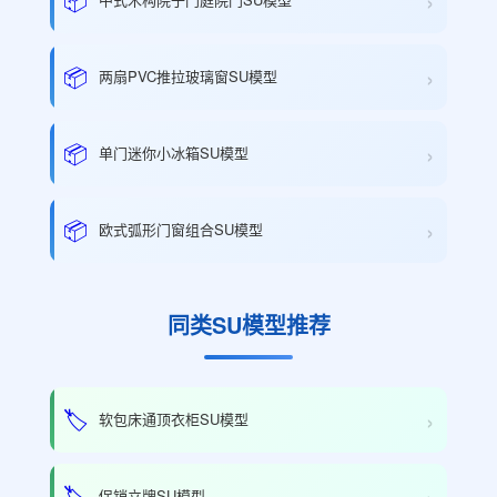
›
›
📦
两扇PVC推拉玻璃窗SU模型
›
📦
单门迷你小冰箱SU模型
›
📦
欧式弧形门窗组合SU模型
同类SU模型推荐
›
🏷️
软包床通顶衣柜SU模型
›
🏷️
促销立牌SU模型