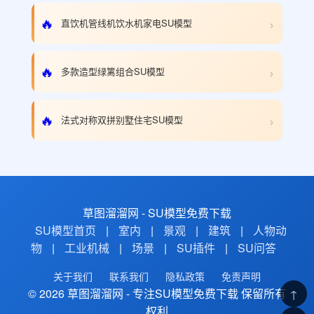
›
🔥
直饮机管线机饮水机家电SU模型
›
🔥
多款造型绿篱组合SU模型
›
🔥
法式对称双拼别墅住宅SU模型
草图溜溜网 - SU模型免费下载
SU模型首页
|
室内
|
景观
|
建筑
|
人物动
物
|
工业机械
|
场景
|
SU插件
|
SU问答
关于我们
联系我们
隐私政策
免责声明
© 2026 草图溜溜网 - 专注SU模型免费下载 保留所有
↑
权利