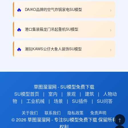
›
🔥
DAIKO品牌的空气炸锅家电SU模型
›
🔥
港口集装箱龙门吊起重机SU模型
›
🔥
潮玩KAWS公仔大象人装饰SU模型
草图溜溜网 - SU模型免费下载
SU模型首页
|
室内
|
景观
|
建筑
|
人物动
物
|
工业机械
|
场景
|
SU插件
|
SU问答
关于我们
联系我们
隐私政策
免责声明
© 2026 草图溜溜网 - 专注SU模型免费下载 保留所有
↑
权利