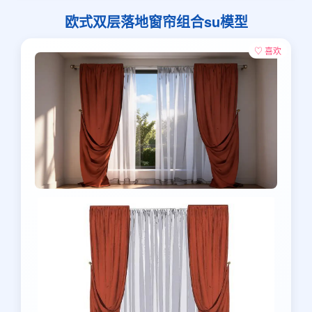
欧式双层落地窗帘组合su模型
♡ 喜欢