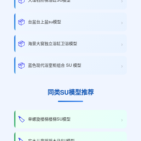
›
›
📦
台盆台上盆su模型
›
📦
海景大窗独立浴缸卫浴模型
›
📦
蓝色现代浴室柜组合 SU 模型
同类SU模型推荐
›
🏷️
单螺旋楼梯楼梯SU模型
›
🏷️
实木儿童摇摇木马SU模型