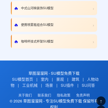
›
🔥
中式山河映装饰SU模型
›
🔥
便携喷雾瓶组合SU模型
›
🔥
咖啡杯挂式杯架SU模型
草图溜溜网 - SU模型免费下载
SU模型首页
|
室内
|
景观
|
建筑
|
人物动
物
|
工业机械
|
场景
|
SU插件
|
SU问答
关于我们
联系我们
隐私政策
免责声明
© 2026 草图溜溜网 - 专注SU模型免费下载 保留所有
↑
权利