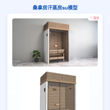
桑拿房汗蒸房su模型
♡ 喜欢