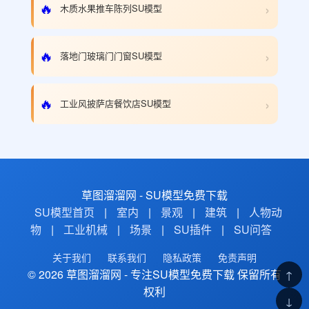
›
🔥
木质水果推车陈列SU模型
›
🔥
落地门玻璃门门窗SU模型
›
🔥
工业风披萨店餐饮店SU模型
草图溜溜网 - SU模型免费下载
SU模型首页
|
室内
|
景观
|
建筑
|
人物动
物
|
工业机械
|
场景
|
SU插件
|
SU问答
关于我们
联系我们
隐私政策
免责声明
© 2026 草图溜溜网 - 专注SU模型免费下载 保留所有
↑
权利
↓