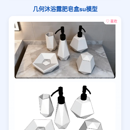
几何沐浴露肥皂盒su模型
♡ 喜欢