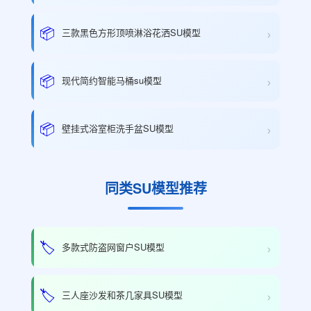
›
📦
三款黑色方形顶喷淋浴花洒SU模型
›
📦
现代简约智能马桶su模型
›
📦
壁挂式浴室柜洗手盆SU模型
同类SU模型推荐
›
🏷️
多款式防盗网窗户SU模型
›
🏷️
三人座沙发和茶几家具SU模型