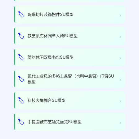
›
🏷️
玛瑙切片装饰摆件SU模型
›
🏷️
铁艺帆布休闲单人椅SU模型
›
🏷️
简约休闲双肩书包SU模型
现代工业风的多格上悬窗（也叫中悬窗）门窗SU
›
🏷️
模型
›
🏷️
科技大屏舞台SU模型
›
🏷️
手提圆鼓布艺矮凳坐凳SU模型