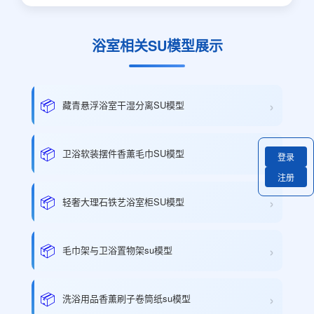
浴室相关SU模型展示
›
📦
藏青悬浮浴室干湿分离SU模型
›
📦
卫浴软装摆件香薰毛巾SU模型
登录
注册
›
📦
轻奢大理石铁艺浴室柜SU模型
›
📦
毛巾架与卫浴置物架su模型
›
📦
洗浴用品香薰刷子卷筒纸su模型