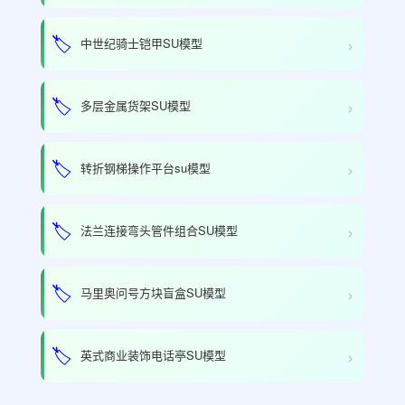
›
🏷️
中世纪骑士铠甲SU模型
›
🏷️
多层金属货架SU模型
›
🏷️
转折钢梯操作平台su模型
›
🏷️
法兰连接弯头管件组合SU模型
›
🏷️
马里奥问号方块盲盒SU模型
›
🏷️
英式商业装饰电话亭SU模型