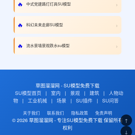
›
🔥
中式党建路灯灯具SU模型
›
🔥
科幻未来走廊SU模型
›
🔥
流水景墙景观跌水su模型
草图溜溜网 - SU模型免费下载
SU模型首页
|
室内
|
景观
|
建筑
|
人物动
物
|
工业机械
|
场景
|
SU插件
|
SU问答
关于我们
联系我们
隐私政策
免责声明
© 2026 草图溜溜网 - 专注SU模型免费下载 保留所有
↑
权利
↓