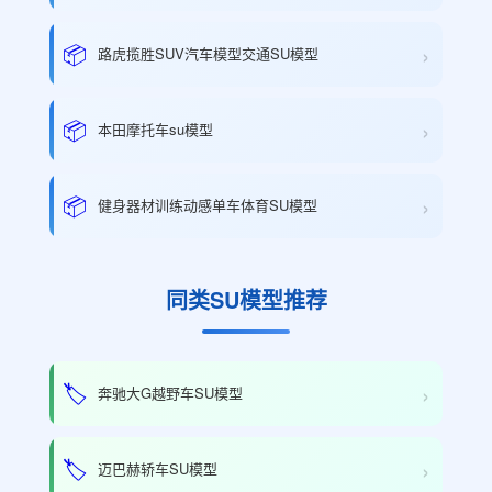
›
📦
路虎揽胜SUV汽车模型交通SU模型
›
📦
本田摩托车su模型
›
📦
健身器材训练动感单车体育SU模型
同类SU模型推荐
›
🏷️
奔驰大G越野车SU模型
›
🏷️
迈巴赫轿车SU模型