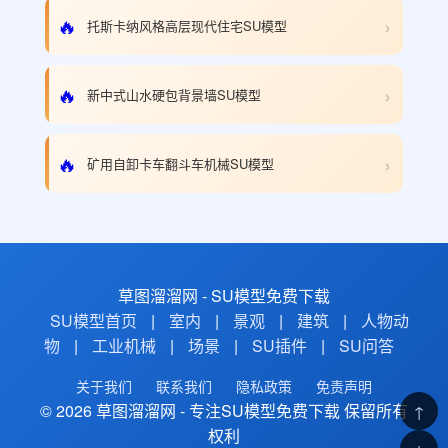
›
🔥
托斯卡纳风格高层现代住宅SU模型
›
🔥
新中式山水硬包背景墙SU模型
›
🔥
矿用自卸卡车翻斗车机械SU模型
草图溜溜网 - SU模型免费下载
SU模型首页
|
室内
|
景观
|
建筑
|
人物动
物
|
工业机械
|
场景
|
SU插件
|
SU问答
关于我们
联系我们
隐私政策
免责声明
© 2026 草图溜溜网 - 专注SU模型免费下载 保留所有
↑
权利