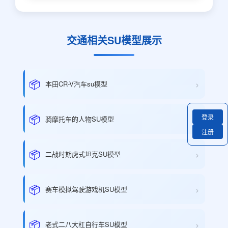
交通相关SU模型展示
›
📦
本田CR-V汽车su模型
›
📦
登录
骑摩托车的人物SU模型
注册
›
📦
二战时期虎式坦克SU模型
›
📦
赛车模拟驾驶游戏机SU模型
›
📦
老式二八大杠自行车SU模型