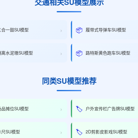
交通相关SU模型展示
›
📦
三合一鼓SU模型
履带式导弹车SU模型
›
📦
隔离水泥墩SU模型
路特斯黄色跑车SU模型
同类SU模型推荐
›
🏷️
汤品摊位SU模型
户外宣传栏广告牌SU模型
›
🏷️
卡尺SU模型
2D剪影皮影戏SU模型