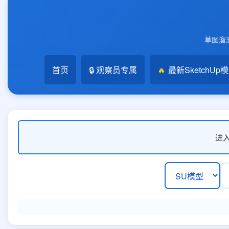
草图溜溜
首页
🔒 观察员专属
🔥
最新SketchUp
进