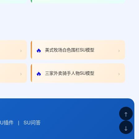
›
›
🔥
美式牧场白色围栏SU模型
›
›
🔥
三家外卖骑手人物SU模型
↑
SU插件
|
SU问答
↓