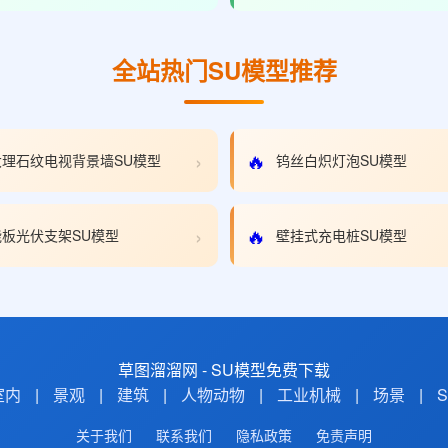
全站热门SU模型推荐
›
🔥
理石纹电视背景墙SU模型
钨丝白炽灯泡SU模型
›
🔥
板光伏支架SU模型
壁挂式充电桩SU模型
草图溜溜网 - SU模型免费下载
室内
|
景观
|
建筑
|
人物动物
|
工业机械
|
场景
|
关于我们
联系我们
隐私政策
免责声明