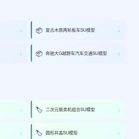
›
›
📦
复古木质两轮板车SU模型
›
›
📦
奔驰大G越野车汽车交通SU模型
›
›
🏷️
二次元贩卖机组合SU模型
›
›
🏷️
圆形井盖SU模型