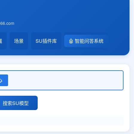
6.com
械
场景
SU插件库
🤖 智能问答系统
心
搜索SU模型