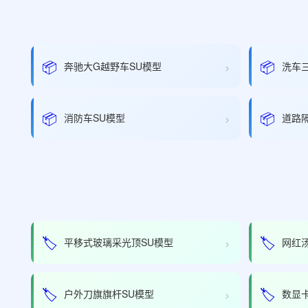
›
📦
📦
奔驰大G越野车SU模型
洗车
›
📦
📦
消防车SU模型
道路
›
🏷️
🏷️
平移式玻璃采光顶SU模型
网红
›
🏷️
🏷️
户外刀旗旗杆SU模型
数显