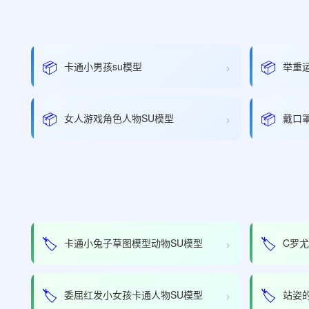
›
📦
📦
卡通小男孩su模型
举重
›
📦
📦
女人游戏角色人物SU模型
戴口
›
🏷️
🏷️
卡通小兔子草图模型动物SU模型
C罗
›
🏷️
🏷️
委屈红发小女孩卡通人物SU模型
站姿