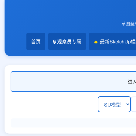
草图溜溜
首页
🔒 观察员专属
🔥
最新SketchUp
进