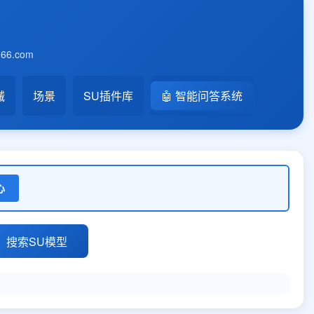
6.com
械
场景
SU插件库
🤖 智能问答系统
心
搜索SU模型