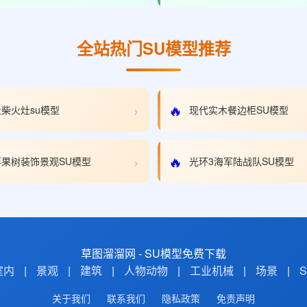
全站热门SU模型推荐
›
🔥
柴火灶su模型
现代实木餐边柜SU模型
›
🔥
果树装饰景观SU模型
光环3海军陆战队SU模型
草图溜溜网 - SU模型免费下载
室内
|
景观
|
建筑
|
人物动物
|
工业机械
|
场景
|
关于我们
联系我们
隐私政策
免责声明