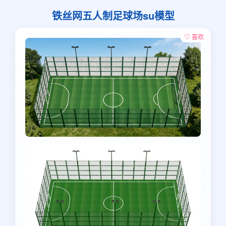
铁丝网五人制足球场su模型
♡ 喜欢