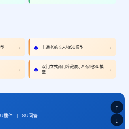
›
›
🔥
模型
卡通老船长人物SU模型
双门立式商用冷藏展示柜家电SU模
›
›
🔥
型
↑
SU插件
|
SU问答
↓