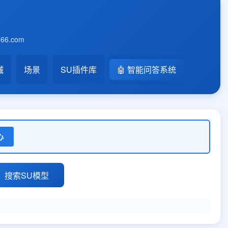
6.com
械
场景
SU插件库
🤖 智能问答系统
心
搜索SU模型