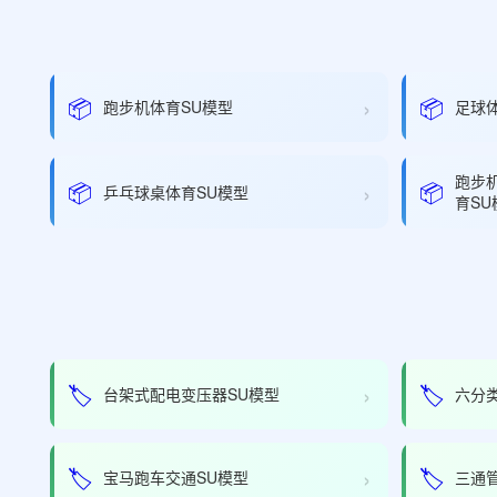
›
📦
📦
跑步机体育SU模型
足球
跑步
›
📦
📦
乒乓球桌体育SU模型
育SU
›
🏷️
🏷️
台架式配电变压器SU模型
六分
›
🏷️
🏷️
宝马跑车交通SU模型
三通