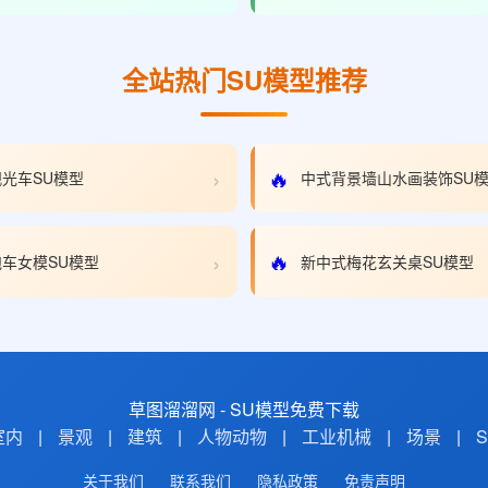
全站热门SU模型推荐
›
🔥
光车SU模型
中式背景墙山水画装饰SU
›
🔥
车女模SU模型
新中式梅花玄关桌SU模型
草图溜溜网 - SU模型免费下载
室内
|
景观
|
建筑
|
人物动物
|
工业机械
|
场景
|
关于我们
联系我们
隐私政策
免责声明