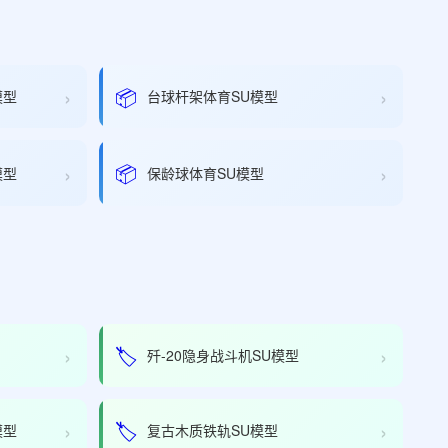
›
›
📦
模型
台球杆架体育SU模型
›
›
📦
模型
保龄球体育SU模型
›
›
🏷️
歼-20隐身战斗机SU模型
›
›
🏷️
模型
复古木质铁轨SU模型