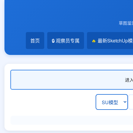
草图溜溜
首页
🔒 观察员专属
🔥
最新SketchUp
进