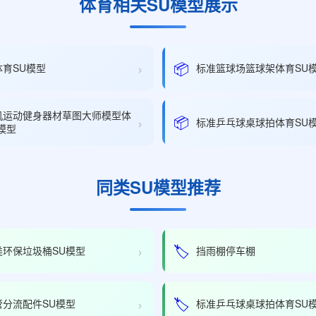
体育相关SU模型展示
›
📦
体育SU模型
标准篮球场篮球架体育SU
机运动健身器材草图大师模型体
›
📦
标准乒乓球桌球拍体育SU
模型
同类SU模型推荐
›
🏷️
类环保垃圾桶SU模型
挡雨棚停车棚
›
🏷️
管分流配件SU模型
标准乒乓球桌球拍体育SU