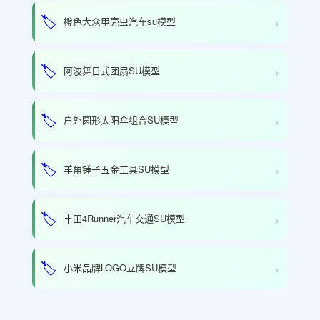
›
🏷️
橙色大众甲壳虫汽车su模型
›
🏷️
阿波舞日式团扇SU模型
›
🏷️
户外圆形太阳伞组合SU模型
›
🏷️
羊角锤子五金工具SU模型
›
🏷️
丰田4Runner汽车交通SU模型
›
🏷️
小米品牌LOGO立牌SU模型