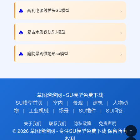
›
🔥
两孔电源线插头SU模型
›
🔥
复古木质铁轨SU模型
›
🔥
庭院景观微地形su模型
草图溜溜网 - SU模型免费下载
SU模型首页
|
室内
|
景观
|
建筑
|
人物动
物
|
工业机械
|
场景
|
SU插件
|
SU问答
关于我们
联系我们
隐私政策
免责声明
© 2026 草图溜溜网 - 专注SU模型免费下载 保留所有
↑
权利