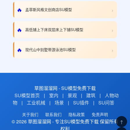
›
🔥
孟菲斯风格文创商店SU模型
›
🔥
高低铺上下床双层床上下铺SU模型
›
🔥
现代山中别墅带游泳池SU模型
草图溜溜网 - SU模型免费下载
SU模型首页
|
室内
|
景观
|
建筑
|
人物动
物
|
工业机械
|
场景
|
SU插件
|
SU问答
关于我们
联系我们
隐私政策
免责声明
© 2026 草图溜溜网 - 专注SU模型免费下载 保留所有
↑
权利