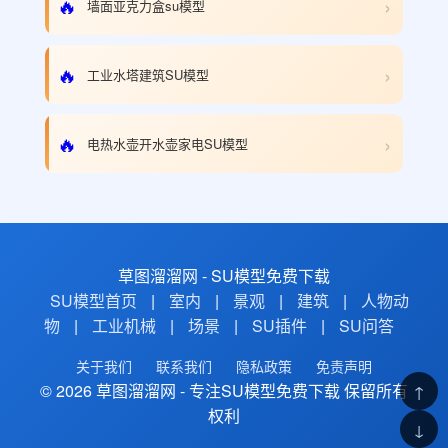
›
🔥
墙面亚克力盒su模型
›
🔥
工业水塔建筑SU模型
›
🔥
电热水壶开水壶家电SU模型
草图溜溜网 - SU模型免费下载
SU模型首页
|
室内
|
景观
|
建筑
|
人物动
物
|
工业机械
|
场景
|
SU插件
|
SU问答
关于我们
联系我们
隐私政策
免责声明
© 2026 草图溜溜网 - 专注SU模型免费下载 保留所有
↑
权利
↓