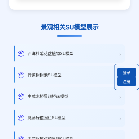
景观相关SU模型展示
›
📦
西洋杜鹃花盆植物SU模型
登录
›
📦
行道树树池SU模型
注册
›
📦
中式木桥景观桥su模型
›
📦
爬藤绿植围栏SU模型
📦
露营帐篷桌椅景观SU模型