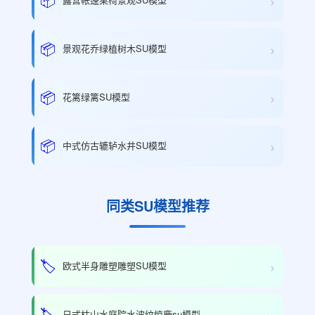
›
›
📦
景观花乔绿植树木SU模型
›
📦
花篱绿篱SU模型
›
📦
中式仿古辘轳水井SU模型
同类SU模型推荐
›
🏷️
欧式半身雕塑雕塑SU模型
›
🏷️
日式枯山水庭院水波纹惊鹿su模型