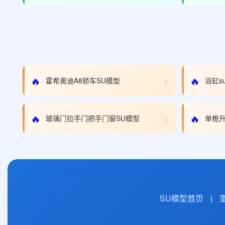
›
🔥
🔥
霍希奥迪A8轿车SU模型
浴缸s
›
🔥
🔥
玻璃门拉手门把手门窗SU模型
单桅升
SU模型首页
|