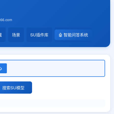
6.com
械
场景
SU插件库
🤖 智能问答系统
心
搜索SU模型