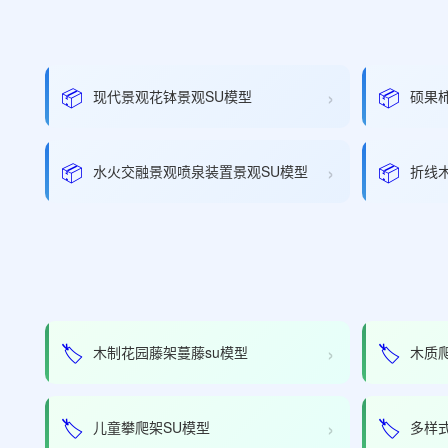
›
📦
📦
现代景观花钵景观SU模型
硕果
›
📦
📦
水火交融景观喷泉装置景观SU模型
折线
›
🏷️
🏷️
木制花园藤架蔓藤su模型
木质
›
🏷️
🏷️
儿童攀爬架SU模型
多样