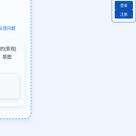
登录
注册
反馈问题
的[景观]
：草图