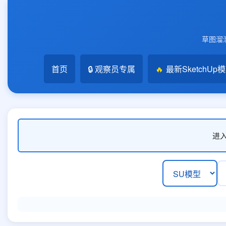
草图溜溜
首页
🔒 观察员专属
🔥
最新SketchUp
进