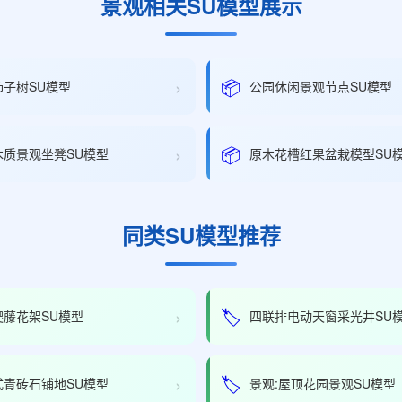
景观相关SU模型展示
›
📦
柿子树SU模型
公园休闲景观节点SU模型
›
📦
木质景观坐凳SU模型
原木花槽红果盆栽模型SU
同类SU模型推荐
›
🏷️
爬藤花架SU模型
四联排电动天窗采光井SU
›
🏷️
式青砖石铺地SU模型
景观:屋顶花园景观SU模型