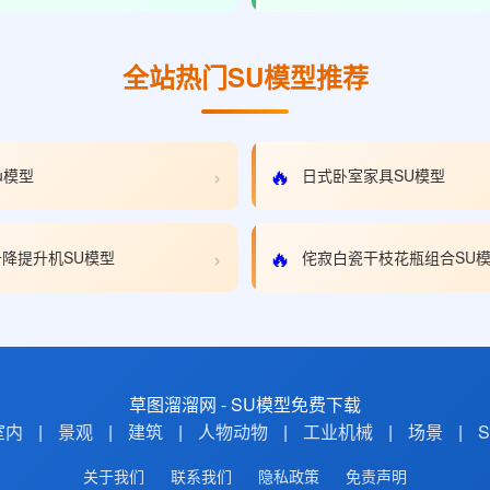
全站热门SU模型推荐
›
🔥
u模型
日式卧室家具SU模型
›
🔥
降提升机SU模型
侘寂白瓷干枝花瓶组合SU
草图溜溜网 - SU模型免费下载
室内
|
景观
|
建筑
|
人物动物
|
工业机械
|
场景
|
关于我们
联系我们
隐私政策
免责声明