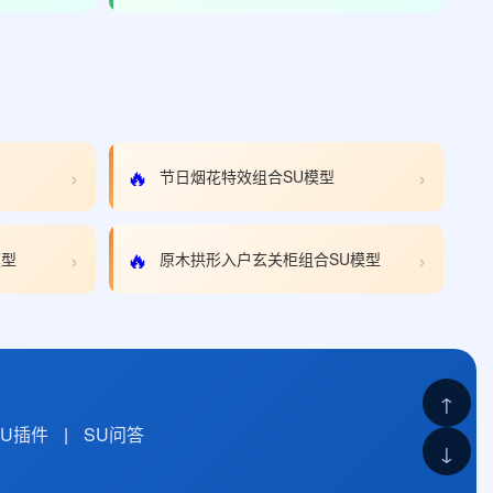
›
›
🔥
节日烟花特效组合SU模型
›
›
🔥
模型
原木拱形入户玄关柜组合SU模型
↑
SU插件
|
SU问答
↓