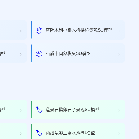
›
›
📦
庭院木制小桥木桥拱桥景观SU模型
›
›
📦
模型
石质中国象棋桌SU模型
›
›
🏷️
模型
造景石鹅卵石子景观SU模型
›
›
🏷️
两级混凝土蓄水池SU模型