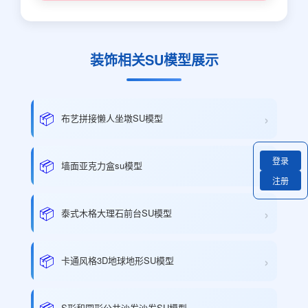
装饰相关SU模型展示
›
📦
布艺拼接懒人坐墩SU模型
登录
›
📦
墙面亚克力盒su模型
注册
›
📦
泰式木格大理石前台SU模型
›
📦
卡通风格3D地球地形SU模型
📦
S形和圆形公共沙发沙发SU模型