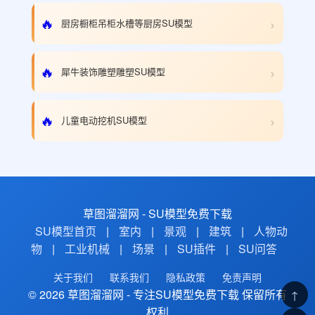
›
🔥
厨房橱柜吊柜水槽等厨房SU模型
›
🔥
犀牛装饰雕塑雕塑SU模型
›
🔥
儿童电动挖机SU模型
草图溜溜网 - SU模型免费下载
SU模型首页
|
室内
|
景观
|
建筑
|
人物动
物
|
工业机械
|
场景
|
SU插件
|
SU问答
关于我们
联系我们
隐私政策
免责声明
© 2026 草图溜溜网 - 专注SU模型免费下载 保留所有
↑
权利