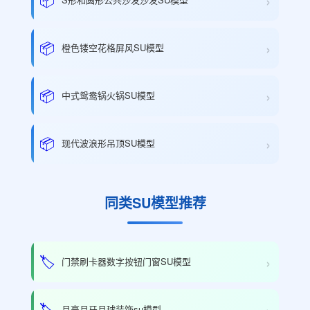
›
›
📦
橙色镂空花格屏风SU模型
›
📦
中式鸳鸯锅火锅SU模型
›
📦
现代波浪形吊顶SU模型
同类SU模型推荐
›
🏷️
门禁刷卡器数字按钮门窗SU模型
›
🏷️
月亮月牙月球装饰su模型