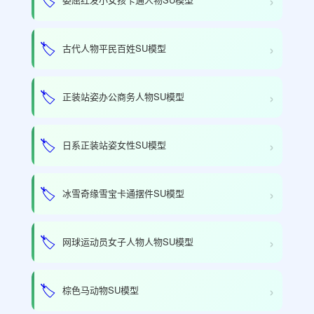
›
›
🏷️
古代人物平民百姓SU模型
›
🏷️
正装站姿办公商务人物SU模型
›
🏷️
日系正装站姿女性SU模型
›
🏷️
冰雪奇缘雪宝卡通摆件SU模型
›
🏷️
网球运动员女子人物人物SU模型
›
🏷️
棕色马动物SU模型