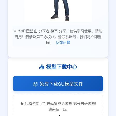
© 本3D模型 由 分享者:徐军 分享，仅供学习使用，请勿
商用！若涉及第三方权益，请联系反馈，我们将立即删
除。
反馈问题
📥 模型下载中心
📦 免费下载SU模型文件
🧠 找模型累了？扫码猜成语游戏-站长自研游戏!
进来玩一玩!