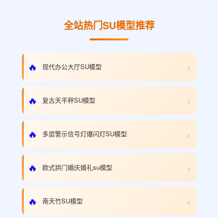
全站热门SU模型推荐
›
🔥
现代办公大厅SU模型
›
🔥
复古天平秤SU模型
›
🔥
多层警示信号灯爆闪灯SU模型
›
🔥
欧式拱门婚庆婚礼su模型
›
🔥
南天竹SU模型