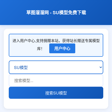
草图溜溜网 - SU模型免费下载
进入用户中心,支持捐赠本站，获得站长赠送专属模型
用户中心
库！
搜索SU模型