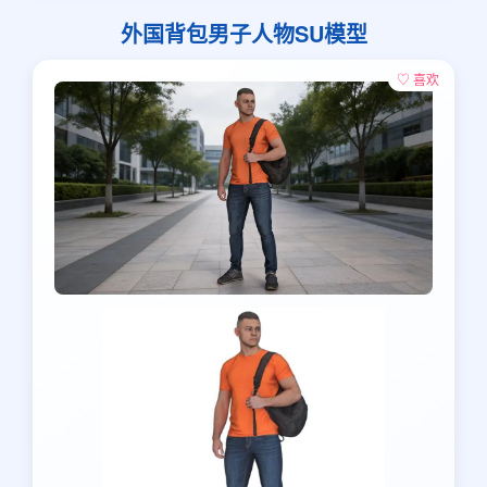
外国背包男子人物SU模型
♡ 喜欢