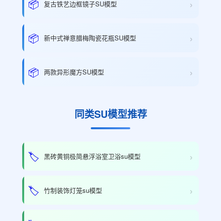
›
📦
复古铁艺边框镜子SU模型
›
📦
新中式禅意腊梅陶瓷花瓶SU模型
›
📦
两款异形魔方SU模型
同类SU模型推荐
›
🏷️
黑砖黄铜极简悬浮浴室卫浴su模型
›
🏷️
竹制装饰灯笼su模型