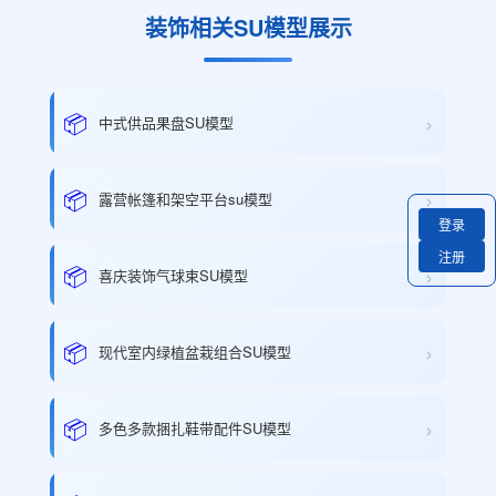
装饰相关SU模型展示
›
📦
中式供品果盘SU模型
›
📦
露营帐篷和架空平台su模型
登录
注册
›
📦
喜庆装饰气球束SU模型
›
📦
现代室内绿植盆栽组合SU模型
›
📦
多色多款捆扎鞋带配件SU模型