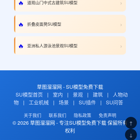
›
🔥
道观山门中式古建筑SU模型
›
🔥
折叠皮面凳SU模型
›
🔥
亚洲私人游泳池景观SU模型
草图溜溜网 - SU模型免费下载
SU模型首页
|
室内
|
景观
|
建筑
|
人物动
物
|
工业机械
|
场景
|
SU插件
|
SU问答
关于我们
联系我们
隐私政策
免责声明
© 2026 草图溜溜网 - 专注SU模型免费下载 保留所有
↑
权利
↓