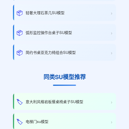
›
📦
轻奢大理石茶几SU模型
›
📦
弧形监控操作台桌子SU模型
›
📦
简约书桌亚克力椅组合SU模型
同类SU模型推荐
›
🏷️
意大利风格岩板餐桌椅桌子SU模型
›
🏷️
电梯门su模型