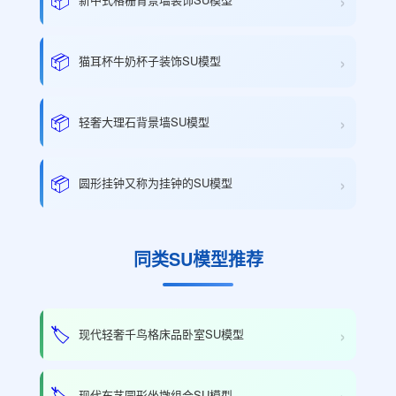
›
›
📦
猫耳杯牛奶杯子装饰SU模型
›
📦
轻奢大理石背景墙SU模型
›
📦
圆形挂钟又称为挂钟的SU模型
同类SU模型推荐
›
🏷️
现代轻奢千鸟格床品卧室SU模型
›
🏷️
现代布艺圆形坐墩组合SU模型