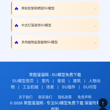
›
🔥
带轮软管晾晒架SU模型
›
🔥
中式灯笼装饰SU模型
›
🔥
多肉植物盆栽植物SU模型
草图溜溜网 - SU模型免费下载
SU模型首页
|
室内
|
景观
|
建筑
|
人物动
物
|
工业机械
|
场景
|
SU插件
|
SU问答
关于我们
联系我们
隐私政策
免责声明
© 2026 草图溜溜网 - 专注SU模型免费下载 保留所有
↑
权利