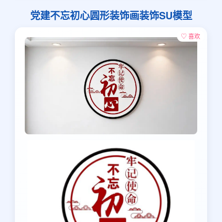
党建不忘初心圆形装饰画装饰SU模型
♡ 喜欢