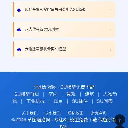
›
🔥
现代开放式咖啡角与书架组合SU模型
›
🔥
八人位会议桌SU模型
›
🔥
六角凉亭钢构骨架su模型
草图溜溜网 - SU模型免费下载
SU模型首页
|
室内
|
景观
|
建筑
|
人物动
物
|
工业机械
|
场景
|
SU插件
|
SU问答
关于我们
联系我们
隐私政策
免责声明
© 2026 草图溜溜网 - 专注SU模型免费下载 保留所有
↑
权利