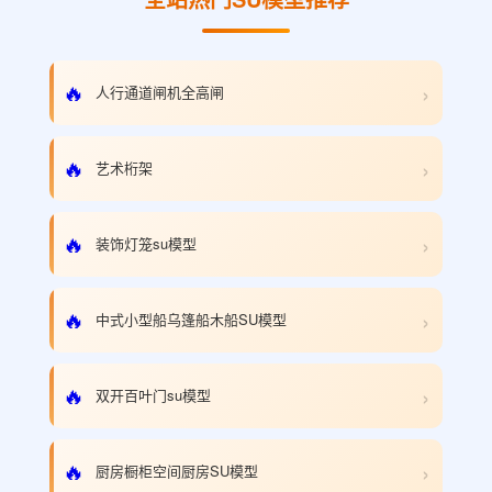
›
🔥
人行通道闸机全高闸
›
🔥
艺术桁架
›
🔥
装饰灯笼su模型
›
🔥
中式小型船乌篷船木船SU模型
›
🔥
双开百叶门su模型
›
🔥
厨房橱柜空间厨房SU模型