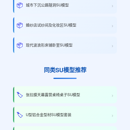
›
📦
城市下沉公路隧洞SU模型
›
📦
婚纱店试纱间及化妆区SU模型
›
📦
现代波浪形床铺卧室SU模型
同类SU模型推荐
›
🏷️
张拉膜天幕露营桌椅桌子SU模型
›
🏷️
U型铝合金型材SU模型套装