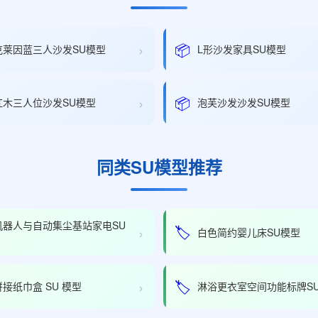
›
📦
克莱因蓝三人沙发SU模型
L形沙发家具SU模型
›
📦
红木三人位沙发SU模型
泡芙沙发沙发SU模型
同类SU模型推荐
机器人与自动集尘基站家电SU
›
🏷️
白色简约婴儿床SU模型
›
🏷️
接纸巾盒 SU 模型
淋浴更衣室空间功能标牌S