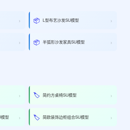
›
›
📦
L型布艺沙发SU模型
›
›
📦
半弧形沙发家具SU模型
›
›
🏷️
简约方桌椅SU模型
›
›
🏷️
U模型
简欧装饰边柜组合SU模型