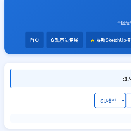
草图溜溜
首页
🔒 观察员专属
🔥
最新SketchUp
进