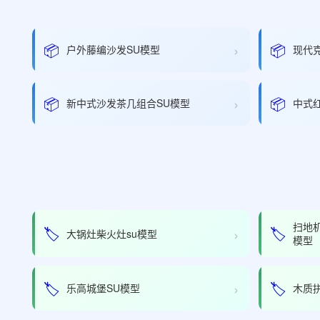
›
📦
📦
户外藤编沙发SU模型
现代
›
📦
📦
新中式沙发茶几组合SU模型
中式
扫地
›
🏷️
🏷️
大锅灶柴火灶su模型
模型
›
🏷️
🏷️
乐高城堡SU模型
木质拼