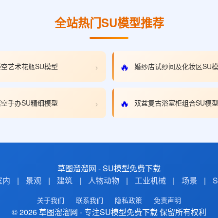
全站热门SU模型推荐
›
🔥
空艺术花瓶SU模型
婚纱店试纱间及化妆区SU
›
🔥
空手办SU精细模型
双盆复古浴室柜组合SU模
草图溜溜网 - SU模型免费下载
室内
|
景观
|
建筑
|
人物动物
|
工业机械
|
场景
|
关于我们
联系我们
隐私政策
免责声明
© 2026 草图溜溜网 - 专注SU模型免费下载 保留所有权利