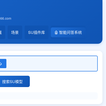
6.com
械
场景
SU插件库
🤖 智能问答系统
心
搜索SU模型