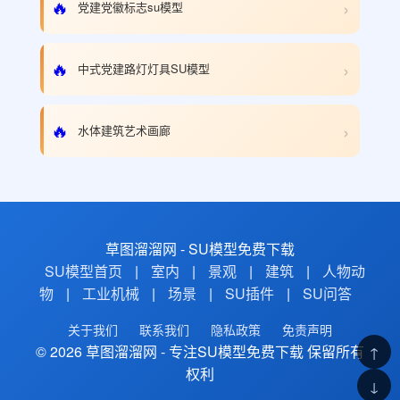
›
🔥
党建党徽标志su模型
›
🔥
中式党建路灯灯具SU模型
›
🔥
水体建筑艺术画廊
草图溜溜网 - SU模型免费下载
SU模型首页
|
室内
|
景观
|
建筑
|
人物动
物
|
工业机械
|
场景
|
SU插件
|
SU问答
关于我们
联系我们
隐私政策
免责声明
© 2026 草图溜溜网 - 专注SU模型免费下载 保留所有
↑
权利
↓