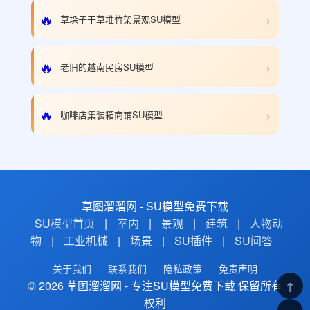
›
🔥
草垛子干草堆竹架景观SU模型
›
🔥
老旧的越南民房SU模型
›
🔥
咖啡店集装箱商铺SU模型
草图溜溜网 - SU模型免费下载
SU模型首页
|
室内
|
景观
|
建筑
|
人物动
物
|
工业机械
|
场景
|
SU插件
|
SU问答
关于我们
联系我们
隐私政策
免责声明
© 2026 草图溜溜网 - 专注SU模型免费下载 保留所有
↑
权利