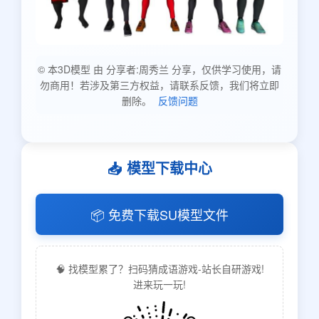
© 本3D模型 由 分享者:周秀兰 分享，仅供学习使用，请
勿商用！若涉及第三方权益，请联系反馈，我们将立即
删除。
反馈问题
📥 模型下载中心
📦 免费下载SU模型文件
🧠 找模型累了？扫码猜成语游戏-站长自研游戏!
进来玩一玩!