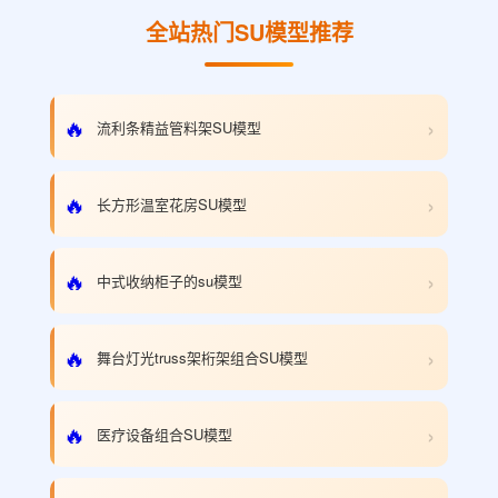
全站热门SU模型推荐
›
🔥
流利条精益管料架SU模型
›
🔥
长方形温室花房SU模型
›
🔥
中式收纳柜子的su模型
›
🔥
舞台灯光truss架桁架组合SU模型
›
🔥
医疗设备组合SU模型