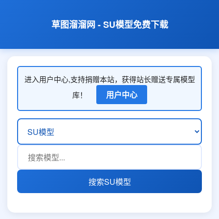
草图溜溜网 - SU模型免费下载
进入用户中心,支持捐赠本站，获得站长赠送专属模型
用户中心
库！
搜索SU模型