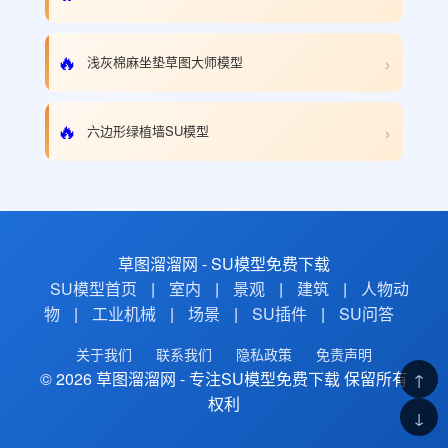
›
🔥
浅灰棉麻坐垫草图大师模型
›
🔥
六边形绿植墙SU模型
草图溜溜网 - SU模型免费下载
SU模型首页
|
室内
|
景观
|
建筑
|
人物动
物
|
工业机械
|
场景
|
SU插件
|
SU问答
关于我们
联系我们
隐私政策
免责声明
© 2026 草图溜溜网 - 专注SU模型免费下载 保留所有
↑
权利
↓