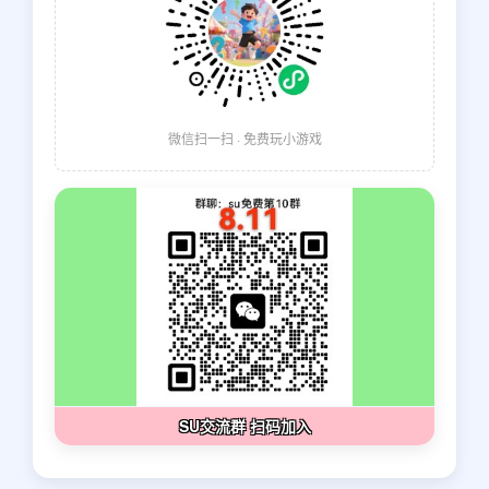
微信扫一扫 · 免费玩小游戏
SU交流群 扫码加入