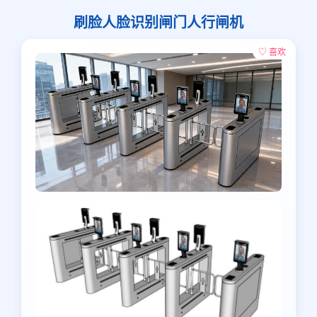
刷脸人脸识别闸门人行闸机
♡ 喜欢