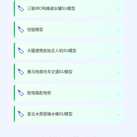
›
🏷️
三联IBC吨桶储水罐SU模型
›
🏷️
铰链模型
›
🏷️
大疆便携航拍无人机SU模型
›
🏷️
雅马哈摩托车交通SU模型
›
🏷️
配电箱配电柜
›
🏷️
复古木质提桶木桶SU模型