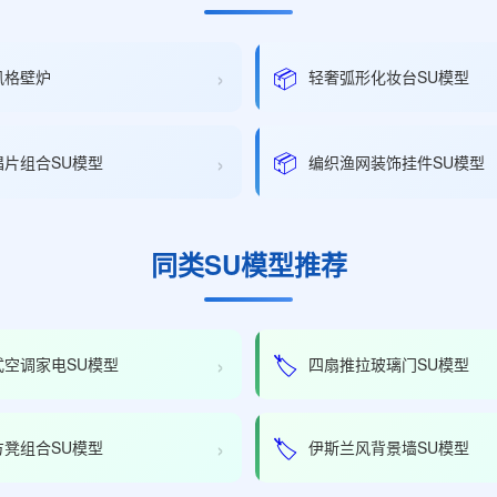
›
📦
风格壁炉
轻奢弧形化妆台SU模型
›
📦
唱片组合SU模型
编织渔网装饰挂件SU模型
同类SU模型推荐
›
🏷️
式空调家电SU模型
四扇推拉玻璃门SU模型
›
🏷️
方凳组合SU模型
伊斯兰风背景墙SU模型