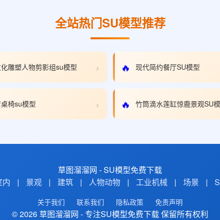
全站热门SU模型推荐
›
🔥
化雕塑人物剪影组su模型
现代简约餐厅SU模型
›
🔥
桌椅su模型
竹筒滴水莲缸惊鹿景观SU
草图溜溜网 - SU模型免费下载
室内
|
景观
|
建筑
|
人物动物
|
工业机械
|
场景
|
关于我们
联系我们
隐私政策
免责声明
© 2026 草图溜溜网 - 专注SU模型免费下载 保留所有权利