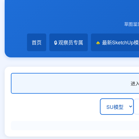
草图溜溜
首页
🔒 观察员专属
🔥
最新SketchUp
进