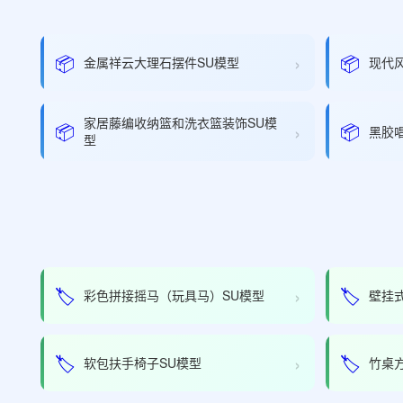
›
📦
📦
金属祥云大理石摆件SU模型
现代
家居藤编收纳篮和洗衣篮装饰SU模
›
📦
📦
黑胶
型
›
🏷️
🏷️
彩色拼接摇马（玩具马）SU模型
壁挂
›
🏷️
🏷️
软包扶手椅子SU模型
竹桌