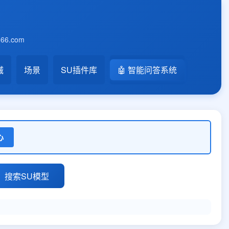
6.com
械
场景
SU插件库
🤖 智能问答系统
心
搜索SU模型