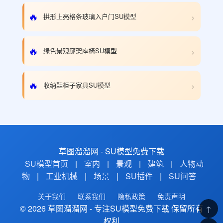
›
🔥
拱形上亮格条玻璃入户门SU模型
›
🔥
绿色景观廊架座椅SU模型
›
🔥
收纳鞋柜子家具SU模型
草图溜溜网 - SU模型免费下载
SU模型首页
|
室内
|
景观
|
建筑
|
人物动
物
|
工业机械
|
场景
|
SU插件
|
SU问答
关于我们
联系我们
隐私政策
免责声明
© 2026 草图溜溜网 - 专注SU模型免费下载 保留所有
↑
权利