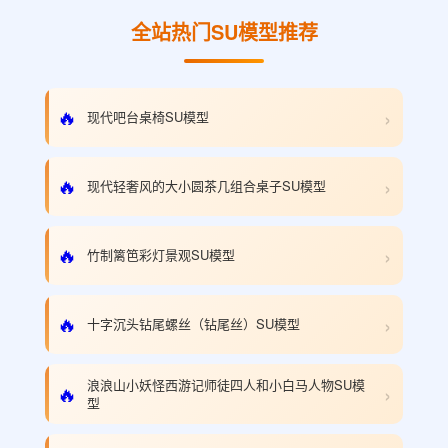
全站热门SU模型推荐
›
🔥
现代吧台桌椅SU模型
›
🔥
现代轻奢风的大小圆茶几组合桌子SU模型
›
🔥
竹制篱笆彩灯景观SU模型
›
🔥
十字沉头钻尾螺丝（钻尾丝）SU模型
浪浪山小妖怪西游记师徒四人和小白马人物SU模
›
🔥
型