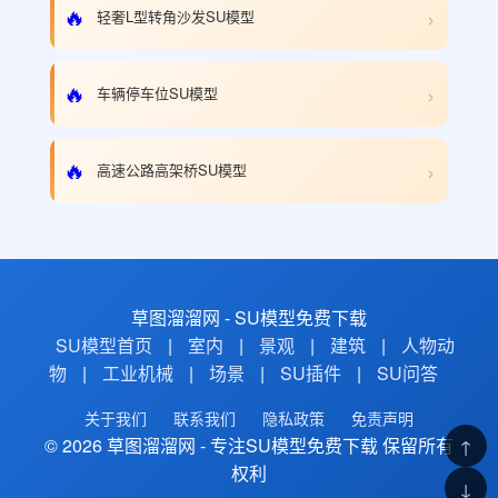
›
🔥
轻奢L型转角沙发SU模型
›
🔥
车辆停车位SU模型
›
🔥
高速公路高架桥SU模型
草图溜溜网 - SU模型免费下载
SU模型首页
|
室内
|
景观
|
建筑
|
人物动
物
|
工业机械
|
场景
|
SU插件
|
SU问答
关于我们
联系我们
隐私政策
免责声明
© 2026 草图溜溜网 - 专注SU模型免费下载 保留所有
↑
权利
↓