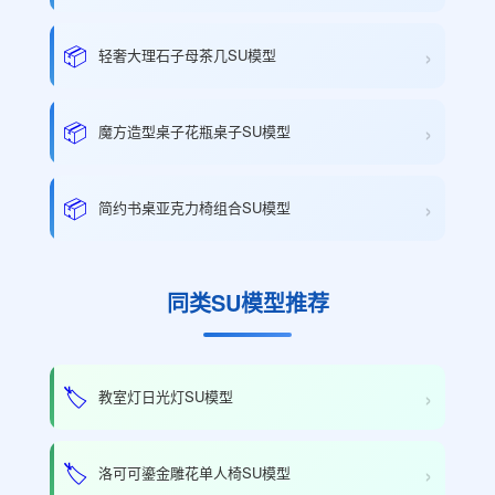
›
📦
轻奢大理石子母茶几SU模型
›
📦
魔方造型桌子花瓶桌子SU模型
›
📦
简约书桌亚克力椅组合SU模型
同类SU模型推荐
›
🏷️
教室灯日光灯SU模型
›
🏷️
洛可可鎏金雕花单人椅SU模型