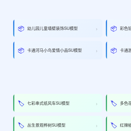
›
📦
📦
幼儿园儿童墙壁装饰SU模型
彩色
›
📦
📦
卡通河马小鸟爱情小品SU模型
卡通
›
🏷️
🏷️
七彩串式纸风车SU模型
多色
›
🏷️
🏷️
丛生景观桦树SU模型
红辣