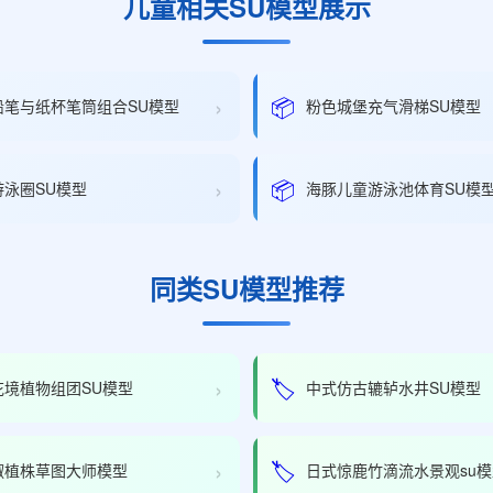
儿童相关SU模型展示
›
📦
铅笔与纸杯笔筒组合SU模型
粉色城堡充气滑梯SU模型
›
📦
游泳圈SU模型
海豚儿童游泳池体育SU模
同类SU模型推荐
›
🏷️
花境植物组团SU模型
中式仿古辘轳水井SU模型
›
🏷️
椒植株草图大师模型
日式惊鹿竹滴流水景观su模