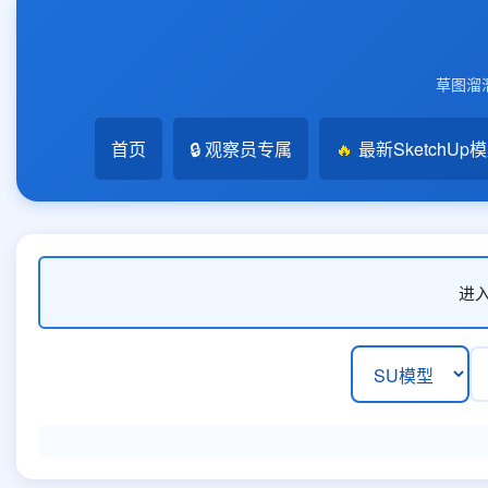
草图溜溜
首页
🔒 观察员专属
🔥
最新SketchUp
进