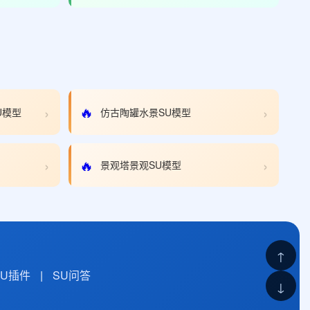
›
›
🔥
U模型
仿古陶罐水景SU模型
›
›
🔥
景观塔景观SU模型
↑
SU插件
|
SU问答
↓