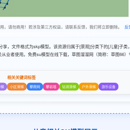
，仅供学习使用，请勿商用！若涉及第三方权益，请联系反馈，我们将立即删除。
反
05-09 分享，文件格式为skp模型。该资源归属于[景观]分类下的[儿童]子
关从业者使用。免费su模型在线下载，草图溜溜网（简称：草图66）
相关关键词标签
滑梯
小区滑梯
攀爬网
攀岩墙
钻洞滑梯
户外滑梯
游乐设备