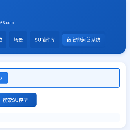
6.com
械
场景
SU插件库
🤖 智能问答系统
心
搜索SU模型