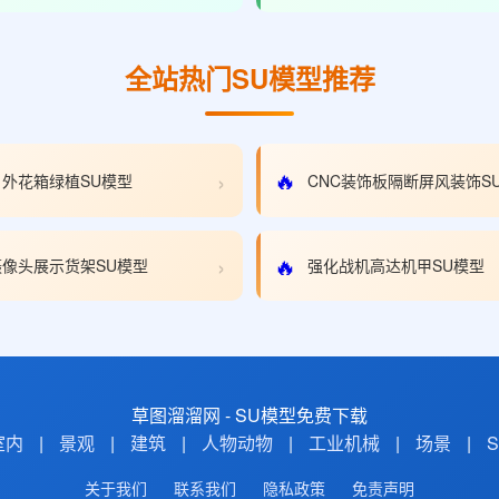
全站热门SU模型推荐
›
🔥
外花箱绿植SU模型
CNC装饰板隔断屏风装饰S
›
🔥
像头展示货架SU模型
强化战机高达机甲SU模型
草图溜溜网 - SU模型免费下载
室内
|
景观
|
建筑
|
人物动物
|
工业机械
|
场景
|
关于我们
联系我们
隐私政策
免责声明