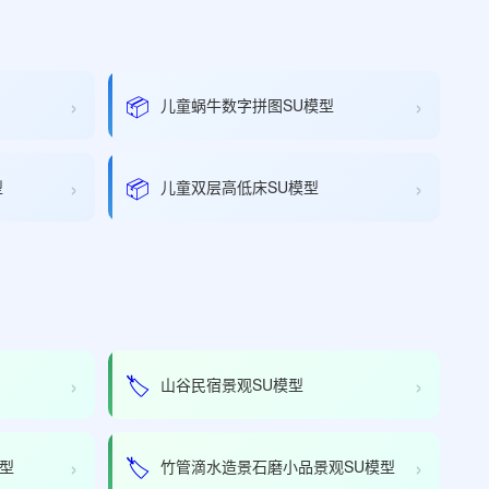
›
›
📦
儿童蜗牛数字拼图SU模型
›
›
📦
型
儿童双层高低床SU模型
›
›
🏷️
山谷民宿景观SU模型
›
›
🏷️
型
竹管滴水造景石磨小品景观SU模型