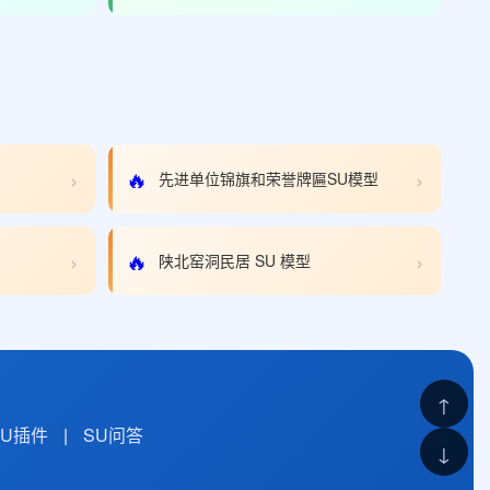
›
›
🔥
先进单位锦旗和荣誉牌匾SU模型
›
›
🔥
陕北窑洞民居 SU 模型
↑
SU插件
|
SU问答
↓