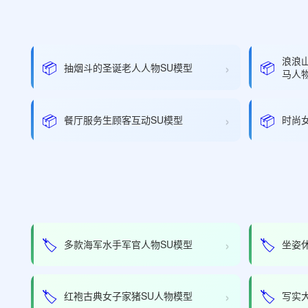
浪浪
›
📦
📦
抽烟斗的圣诞老人人物SU模型
马人物
›
📦
📦
餐厅服务生顾客互动SU模型
时尚
›
🏷️
🏷️
多款海军水手军官人物SU模型
坐姿
›
🏷️
🏷️
红袍古典女子家猪SU人物模型
写实