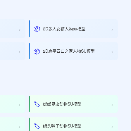
›
›
📦
2D多人女孩人物su模型
›
›
📦
2D扁平四口之家人物SU模型
›
›
🏷️
螳螂昆虫动物SU模型
›
›
🏷️
绿头鸭子动物SU模型