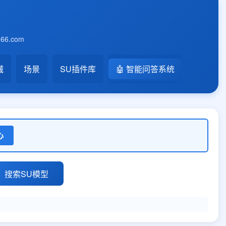
6.com
械
场景
SU插件库
🤖 智能问答系统
心
搜索SU模型