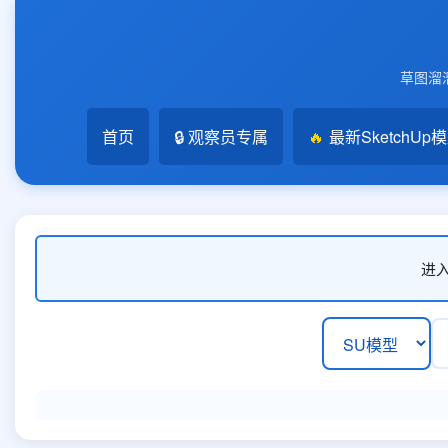
草图溜溜
首页
🔒 观察员专属
🔥
最新SketchUp
进