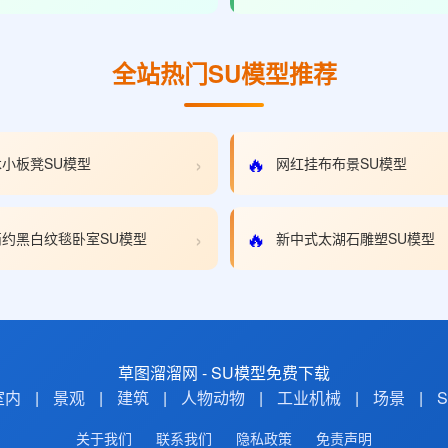
全站热门SU模型推荐
›
🔥
小板凳SU模型
网红挂布布景SU模型
›
🔥
约黑白纹毯卧室SU模型
新中式太湖石雕塑SU模型
草图溜溜网 - SU模型免费下载
室内
|
景观
|
建筑
|
人物动物
|
工业机械
|
场景
|
关于我们
联系我们
隐私政策
免责声明