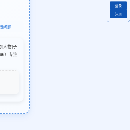
登录
注册
馈问题
的[人物]子
66）专注