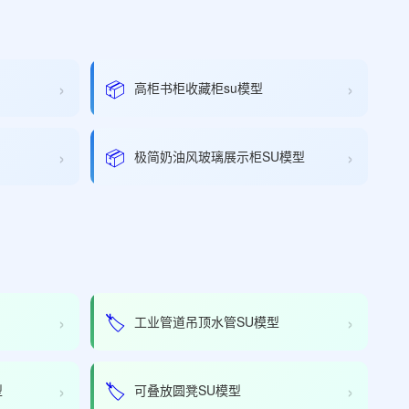
›
›
📦
高柜书柜收藏柜su模型
›
›
📦
极简奶油风玻璃展示柜SU模型
›
›
🏷️
工业管道吊顶水管SU模型
›
›
🏷️
型
可叠放圆凳SU模型