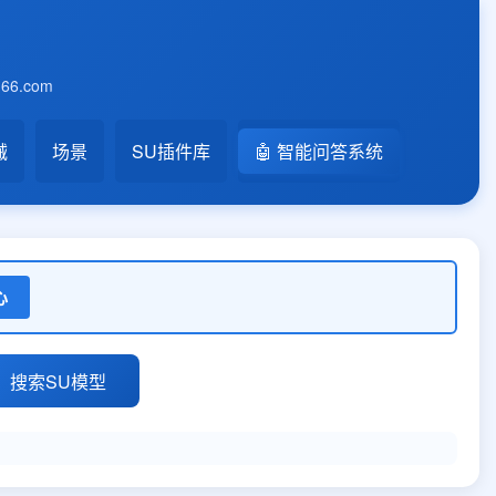
6.com
械
场景
SU插件库
🤖 智能问答系统
心
搜索SU模型