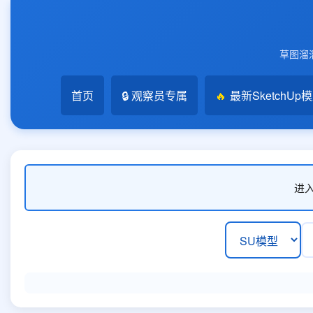
草图溜溜
首页
🔒 观察员专属
🔥
最新SketchUp
进