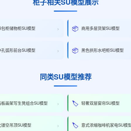
柜子相关SU模型展示
›
📦
书包柜储物柜SU模型
商用多层货架SU模型
›
📦
冲孔弧形前台SU模型
黑色拱形水吧柜SU模型
同类SU模型推荐
›
🏷️
画板画架写生凳组合SU模型
轻奢双层窗帘SU模型
›
🏷️
化镂空吊顶SU模型
意式浓缩咖啡机家电SU模