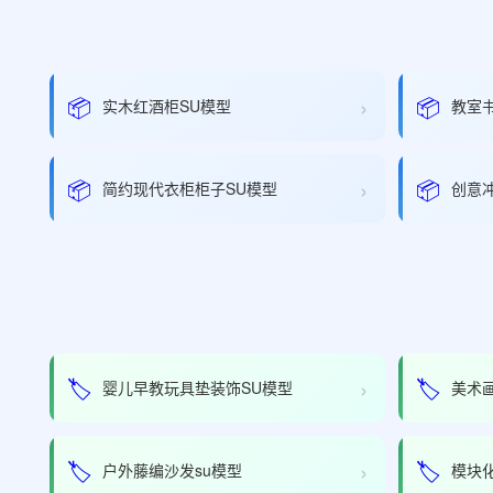
›
📦
📦
实木红酒柜SU模型
教室
›
📦
📦
简约现代衣柜柜子SU模型
创意
›
🏷️
🏷️
婴儿早教玩具垫装饰SU模型
美术
›
🏷️
🏷️
户外藤编沙发su模型
模块