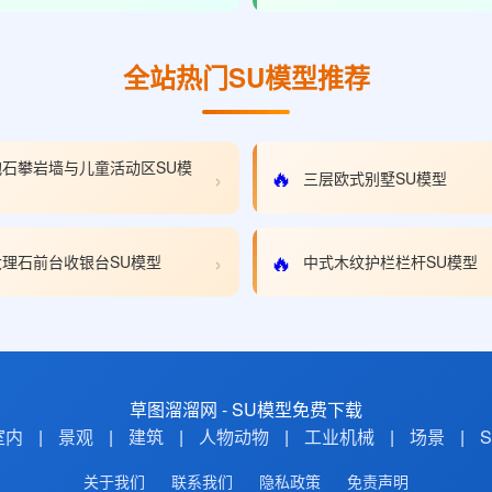
全站热门SU模型推荐
石攀岩墙与儿童活动区SU模
›
🔥
三层欧式别墅SU模型
›
🔥
理石前台收银台SU模型
中式木纹护栏栏杆SU模型
草图溜溜网 - SU模型免费下载
室内
|
景观
|
建筑
|
人物动物
|
工业机械
|
场景
|
关于我们
联系我们
隐私政策
免责声明