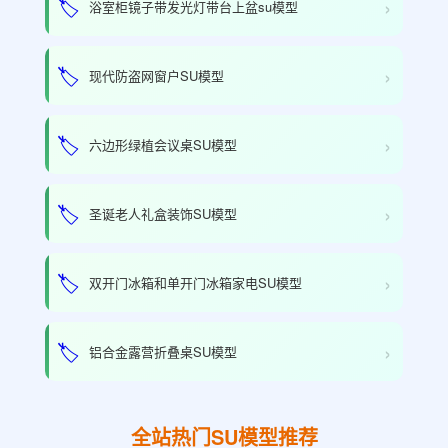
›
🏷️
浴室柜镜子带发光灯带台上盆su模型
›
🏷️
现代防盗网窗户SU模型
›
🏷️
六边形绿植会议桌SU模型
›
🏷️
圣诞老人礼盒装饰SU模型
›
🏷️
双开门冰箱和单开门冰箱家电SU模型
›
🏷️
铝合金露营折叠桌SU模型
全站热门SU模型推荐