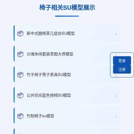
椅子相关SU模型展示
›
📦
新中式圈椅茶几组合SU模型
›
📦
沙滩休闲套装草图大师模型
登录
注册
›
📦
竹子椅子凳子茶具SU模型
›
📦
公共空间蓝色排椅SU模型
›
📦
竹制椅子su模型