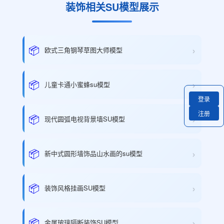
装饰相关SU模型展示
›
📦
欧式三角钢琴草图大师模型
›
📦
儿童卡通小蜜蜂su模型
登录
注册
›
📦
现代圆弧电视背景墙SU模型
›
📦
新中式圆形墙饰品山水画的su模型
›
📦
装饰风格挂画SU模型
›
📦
金属玻璃隔断装饰SU模型