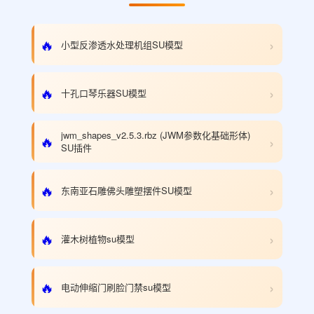
›
🔥
小型反渗透水处理机组SU模型
›
🔥
十孔口琴乐器SU模型
jwm_shapes_v2.5.3.rbz (JWM参数化基础形体)
›
🔥
SU插件
›
🔥
东南亚石雕佛头雕塑摆件SU模型
›
🔥
灌木树植物su模型
›
🔥
电动伸缩门刷脸门禁su模型