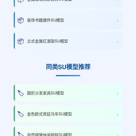
›
📦
装饰书籍摆件SU模型
›
📦
立式金属红酒架SU模型
同类SU模型推荐
›
🏷️
圆形沙发家具SU模型
›
🏷️
金色欧式宫廷马车SU模型
›
🏷️
自然褶皱休闲地毯SU模型