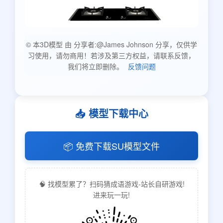
© 本3D模型 由 分享者:@James Johnson 分享，仅供学
习使用，请勿商用！若涉及第三方权益，请联系反馈，
我们将立即删除。
反馈问题
📥 模型下载中心
📦 免费下载SU模型文件
🧠 找模型累了？扫码猜成语游戏-站长自研游戏!
进来玩一玩!