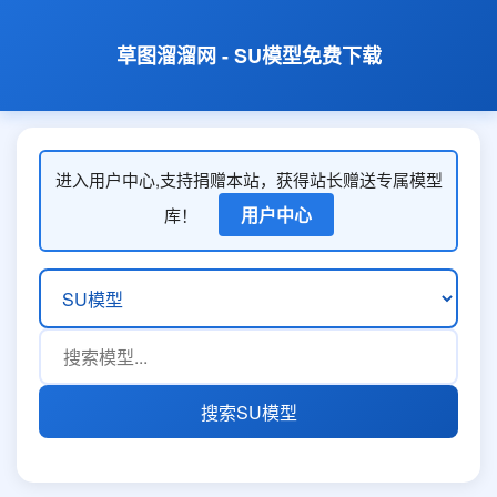
草图溜溜网 - SU模型免费下载
进入用户中心,支持捐赠本站，获得站长赠送专属模型
用户中心
库！
搜索SU模型