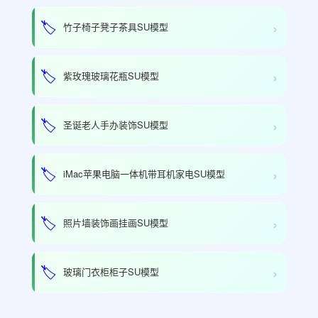
›
🏷️
竹子椅子凳子茶具SU模型
›
🏷️
紫玫瑰玻璃花瓶SU模型
›
🏷️
圣诞老人手办装饰SU模型
›
🏷️
iMac苹果电脑一体机带耳机家电SU模型
›
🏷️
照片墙装饰画挂画SU模型
›
🏷️
玻璃门衣柜柜子SU模型