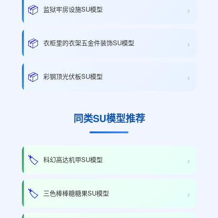
›
📦
监狱牢房设施SU模型
›
📦
衣柜里的衣架五金件装饰SU模型
›
📦
彩钢顶光伏板SU模型
同类SU模型推荐
›
🏷️
科幻高达机甲SU模型
›
🏷️
三色棒棒糖糖果SU模型