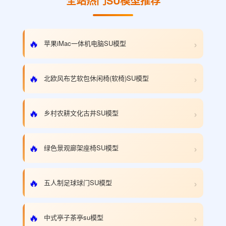
全站热门SU模型推荐
›
🔥
苹果iMac一体机电脑SU模型
›
🔥
北欧风布艺软包休闲椅(软椅)SU模型
›
🔥
乡村农耕文化古井SU模型
›
🔥
绿色景观廊架座椅SU模型
›
🔥
五人制足球球门SU模型
›
🔥
中式亭子茶亭su模型