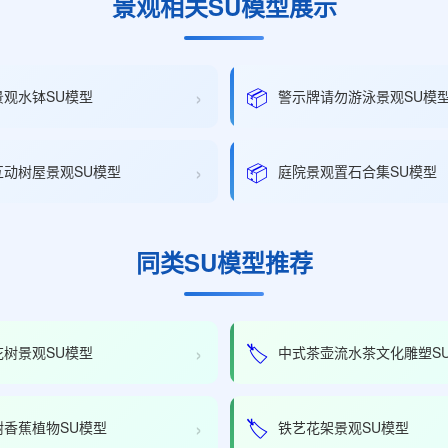
景观相关SU模型展示
›
📦
景观水钵SU模型
警示牌请勿游泳景观SU模
›
📦
互动树屋景观SU模型
庭院景观置石合集SU模型
同类SU模型推荐
›
🏷️
花树景观SU模型
中式茶壶流水茶文化雕塑S
›
🏷️
树香蕉植物SU模型
铁艺花架景观SU模型