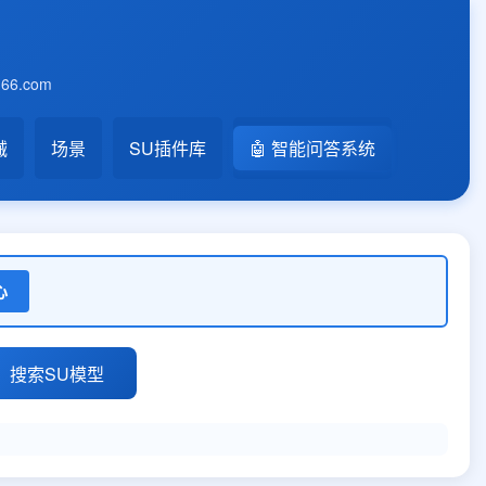
6.com
械
场景
SU插件库
🤖 智能问答系统
心
搜索SU模型