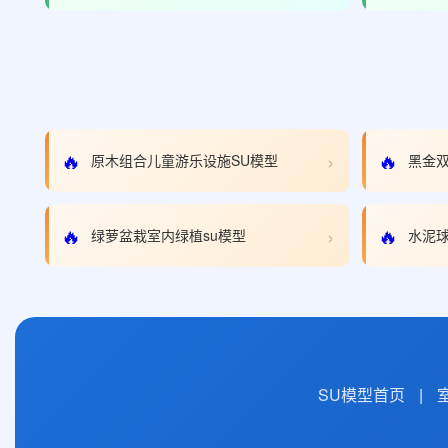
›
🔥
🔥
原木组合儿童游乐设施SU模型
黑金双
›
🔥
🔥
绿萝盆栽室内绿植su模型
水泥球
SU模型首页
|