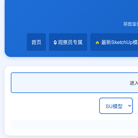
草图溜溜
首页
🔒 观察员专属
🔥
最新SketchUp
进