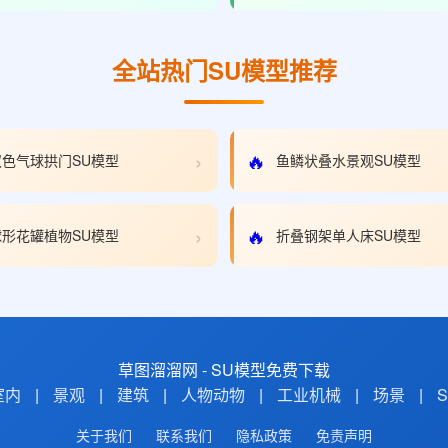
全站热门SU模型推荐
›
🔥
色气球拱门SU模型
鱼鳞状叠水景观SU模型
›
🔥
形花罐植物SU模型
折叠钢架单人床SU模型
草图溜溜网 - SU模型免费下载
室内
|
景观
|
建筑
|
人物动物
|
工业机械
|
场景
|
关于我们
联系我们
隐私政策
免责声明