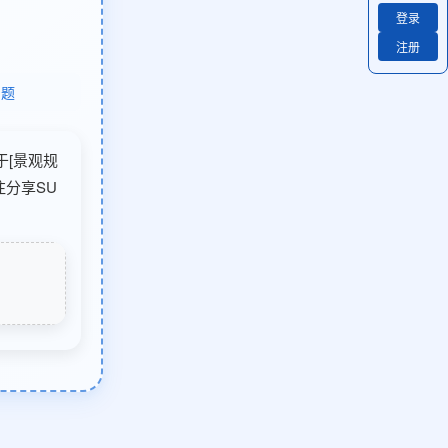
登录
注册
问题
于[景观规
注分享SU