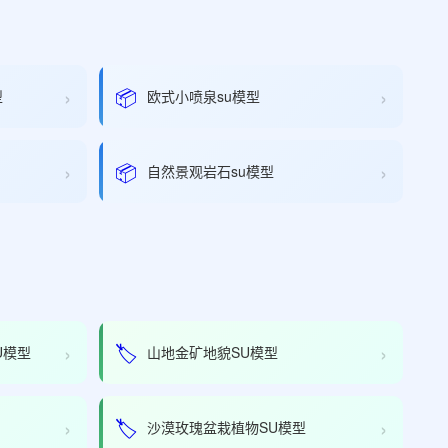
›
›
📦
型
欧式小喷泉su模型
›
›
📦
自然景观岩石su模型
›
›
🏷️
U模型
山地金矿地貌SU模型
›
›
🏷️
沙漠玫瑰盆栽植物SU模型