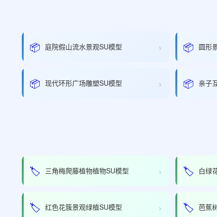
›
📦
📦
庭院假山流水景观SU模型
圆形
›
📦
📦
现代环形广场雕塑SU模型
亲子
›
🏷️
🏷️
三角梅爬藤植物植物SU模型
白绿
›
🏷️
🏷️
红色花簇景观绿植SU模型
芭蕉