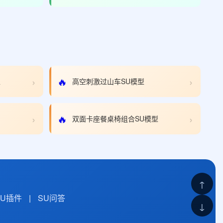
›
›
🔥
型
高空刺激过山车SU模型
›
›
🔥
双面卡座餐桌椅组合SU模型
↑
SU插件
|
SU问答
↓