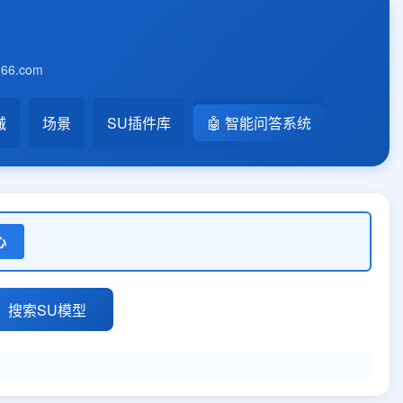
6.com
械
场景
SU插件库
🤖 智能问答系统
心
搜索SU模型