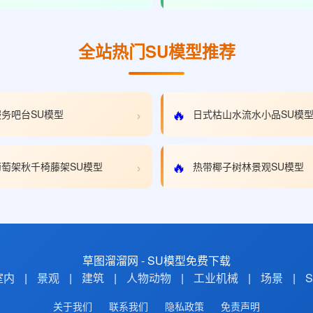
全站热门SU模型推荐
›
🔥
务吧台SU模型
日式枯山水流水小品SU模
›
🔥
萄架秋千椅藤架SU模型
热带椰子树林景观SU模型
草图溜溜网 - SU模型免费下载
室内
|
景观
|
建筑
|
人物动物
|
工业机械
|
场景
|
关于我们
联系我们
隐私政策
免责声明