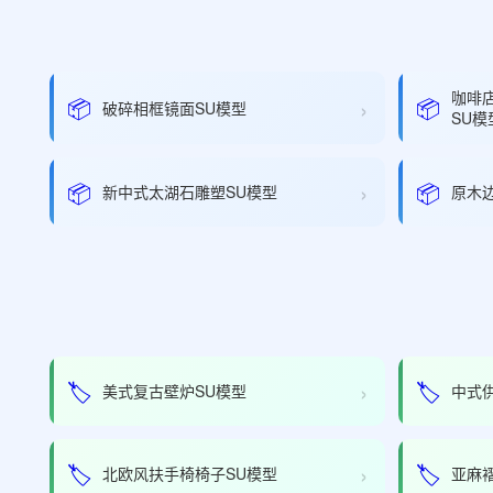
咖啡
›
📦
📦
破碎相框镜面SU模型
SU模
›
📦
📦
新中式太湖石雕塑SU模型
原木
›
🏷️
🏷️
美式复古壁炉SU模型
中式
›
🏷️
🏷️
北欧风扶手椅椅子SU模型
亚麻