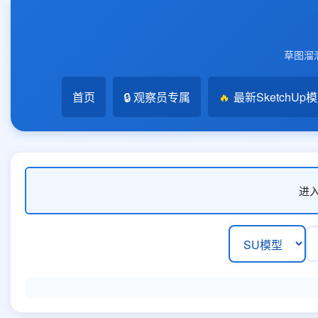
草图溜溜
首页
🔒 观察员专属
🔥
最新SketchUp
进