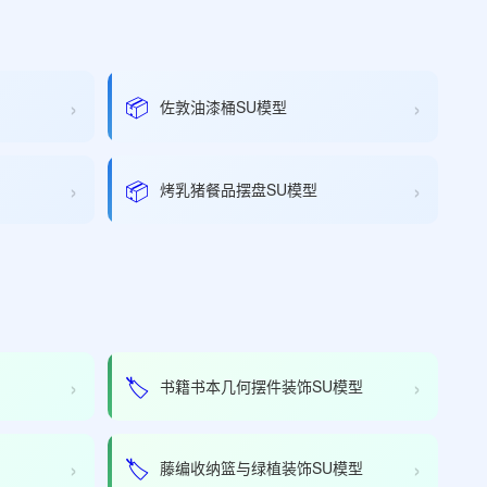
›
›
📦
佐敦油漆桶SU模型
›
›
📦
烤乳猪餐品摆盘SU模型
›
›
🏷️
书籍书本几何摆件装饰SU模型
›
›
🏷️
藤编收纳篮与绿植装饰SU模型