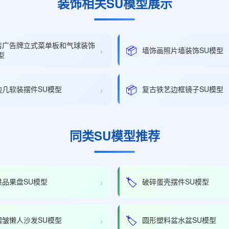
装饰相关SU模型展示
店广告牌立式菜单板和气球装饰
›
📦
墙饰画照片墙装饰SU模型
型
›
📦
边几软装摆件SU模型
复古铁艺边框镜子SU模型
同类SU模型推荐
›
🏷️
供品果盘SU模型
破碎蛋壳摆件SU模型
›
🏷️
褶皱懒人沙发SU模型
圆形塑料盆水盆SU模型