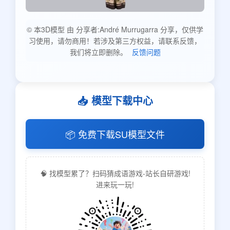
© 本3D模型 由 分享者:André Murrugarra 分享，仅供学
习使用，请勿商用！若涉及第三方权益，请联系反馈，
我们将立即删除。
反馈问题
📥 模型下载中心
📦 免费下载SU模型文件
🧠 找模型累了？扫码猜成语游戏-站长自研游戏!
进来玩一玩!