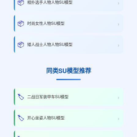
›
📦
相扑选手人物人物SU模型
›
📦
时尚女性人物SU模型
›
📦
矮人战士人物人物SU模型
同类SU模型推荐
›
🏷️
二战日军装甲车SU模型
›
🏷️
开心坐姿人物SU模型