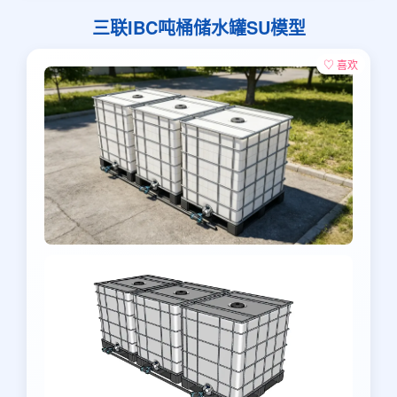
三联IBC吨桶储水罐SU模型
♡ 喜欢