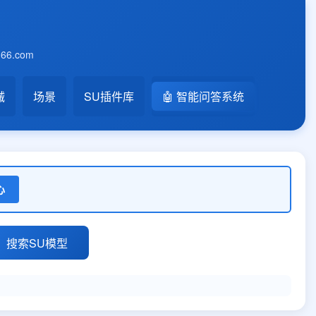
6.com
械
场景
SU插件库
🤖 智能问答系统
心
搜索SU模型