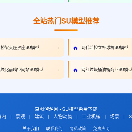
全站热门SU模型推荐
›
🔥
桥梁支座沙座SU模型
现代监控立杆球机SU模型
›
🔥
块化前哨空间站SU模型
网红垃圾桶油桶商业SU模
草图溜溜网 - SU模型免费下载
室内
|
景观
|
建筑
|
人物动物
|
工业机械
|
场景
|
关于我们
联系我们
隐私政策
免责声明