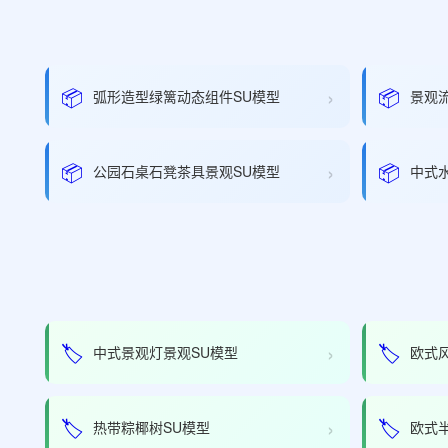
›
📦
📦
弧形造型绿篱动态组件SU模型
景观
›
📦
📦
公园石桌石凳茶具景观SU模型
中式
›
🏷️
🏷️
中式景观灯景观SU模型
欧式
›
🏷️
🏷️
热带粽椰树SU模型
欧式