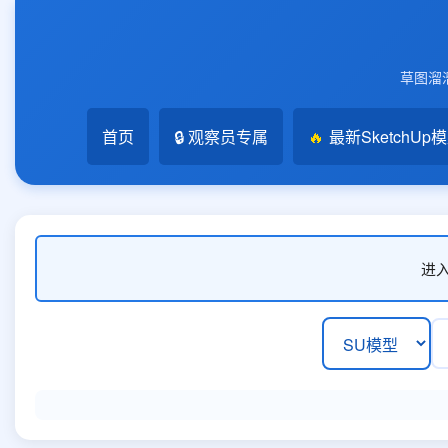
草图溜溜
首页
🔒 观察员专属
🔥
最新SketchUp
进