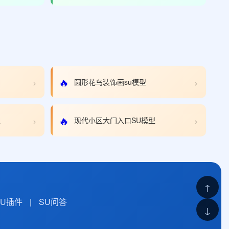
›
›
🔥
圆形花鸟装饰画su模型
›
›
🔥
型
现代小区大门入口SU模型
↑
SU插件
|
SU问答
↓