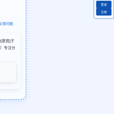
登录
注册
反馈问题
[景观]子
6）专注分