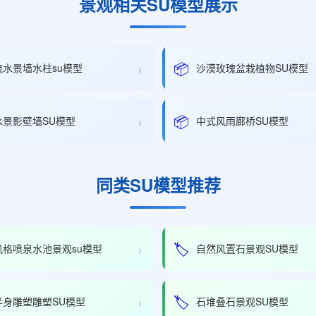
景观相关SU模型展示
›
📦
流水景墙水柱su模型
沙漠玫瑰盆栽植物SU模型
›
📦
水景影壁墙SU模型
中式风雨廊桥SU模型
同类SU模型推荐
›
🏷️
风格喷泉水池景观su模型
自然风置石景观SU模型
›
🏷️
半身雕塑雕塑SU模型
石堆叠石景观SU模型