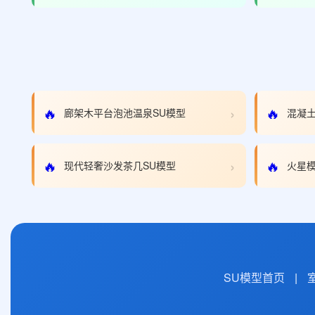
›
🔥
🔥
廊架木平台泡池温泉SU模型
混凝土
›
🔥
🔥
现代轻奢沙发茶几SU模型
火星模
SU模型首页
|