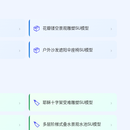
›
›
📦
花瓣镂空景观雕塑SU模型
›
›
📦
户外沙发遮阳伞座椅SU模型
›
›
🏷️
耶稣十字架受难雕塑SU模型
›
›
🏷️
多层阶梯式叠水景观水池SU模型