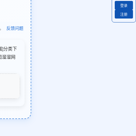
登录
注册
除。
反馈问题
机械]分类下
图溜溜网