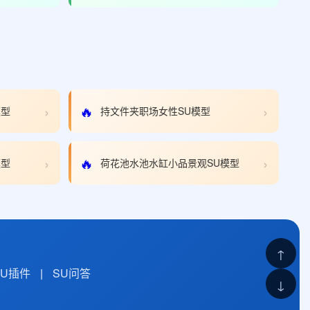
›
›
🔥
模型
持文件夹职场女性SU模型
›
›
🔥
模型
荷花池水池水缸小品景观SU模型
↑
SU插件
|
SU问答
↓