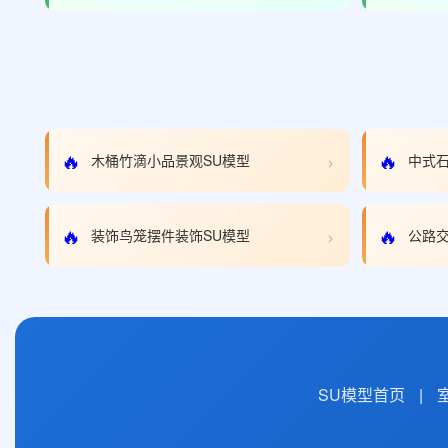
›
🔥
🔥
木桶竹滴小品景观SU模型
中式石
›
🔥
🔥
装饰鸟笼摆件装饰SU模型
公路交
SU模型首页
|