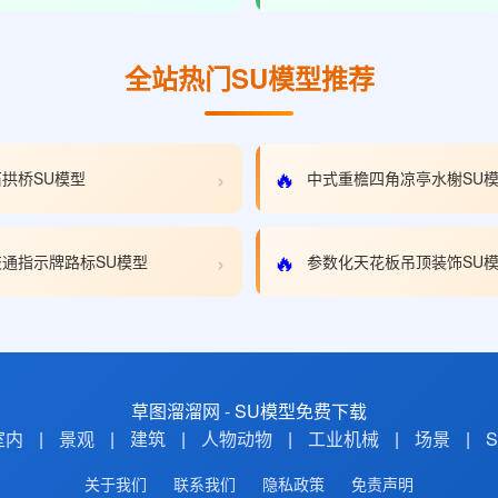
全站热门SU模型推荐
›
🔥
拱桥SU模型
中式重檐四角凉亭水榭SU
›
🔥
通指示牌路标SU模型
参数化天花板吊顶装饰SU
草图溜溜网 - SU模型免费下载
室内
|
景观
|
建筑
|
人物动物
|
工业机械
|
场景
|
关于我们
联系我们
隐私政策
免责声明