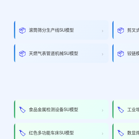
›
📦
📦
滚筒筛分生产线SU模型
剪叉
›
📦
📦
天燃气表管道机械SU模型
铰链
›
🏷️
🏷️
食品金属检测设备SU模型
工业
›
🏷️
🏷️
红色多功能车床SU模型
数显