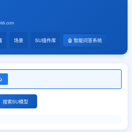
6.com
械
场景
SU插件库
🤖 智能问答系统
心
搜索SU模型