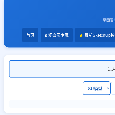
草图溜溜
首页
🔒 观察员专属
🔥
最新SketchUp
进