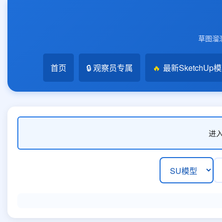
草图溜溜
首页
🔒 观察员专属
🔥
最新SketchUp
进