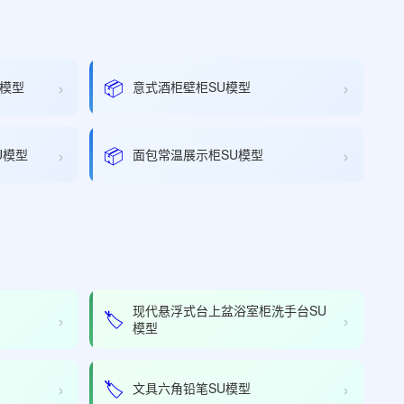
›
›
📦
u模型
意式酒柜壁柜SU模型
›
›
📦
U模型
面包常温展示柜SU模型
现代悬浮式台上盆浴室柜洗手台SU
›
›
🏷️
模型
›
›
🏷️
文具六角铅笔SU模型