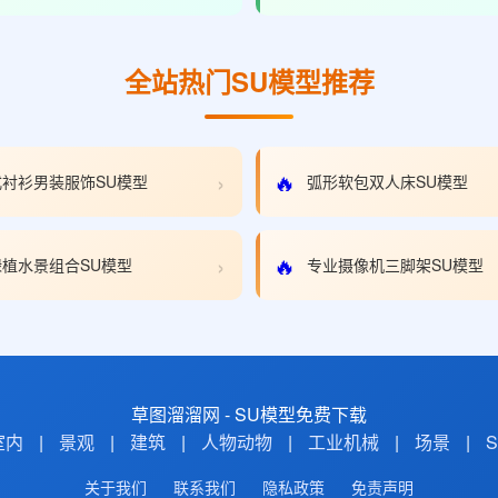
全站热门SU模型推荐
›
🔥
衬衫男装服饰SU模型
弧形软包双人床SU模型
›
🔥
植水景组合SU模型
专业摄像机三脚架SU模型
草图溜溜网 - SU模型免费下载
室内
|
景观
|
建筑
|
人物动物
|
工业机械
|
场景
|
关于我们
联系我们
隐私政策
免责声明