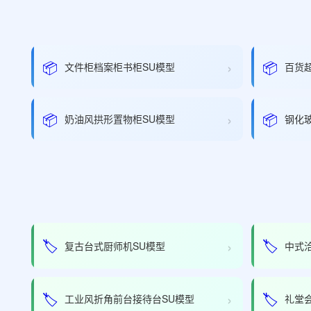
›
📦
📦
文件柜档案柜书柜SU模型
百货
›
📦
📦
奶油风拱形置物柜SU模型
钢化
›
🏷️
🏷️
复古台式厨师机SU模型
中式
›
🏷️
🏷️
工业风折角前台接待台SU模型
礼堂