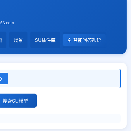
6.com
械
场景
SU插件库
🤖 智能问答系统
心
搜索SU模型