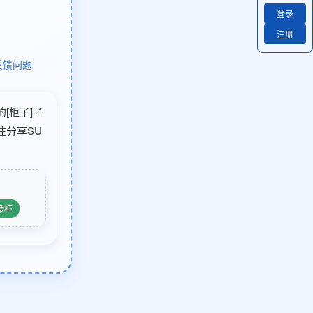
登录
注册
反馈问题
的[柜子]子
注分享SU
矮柜