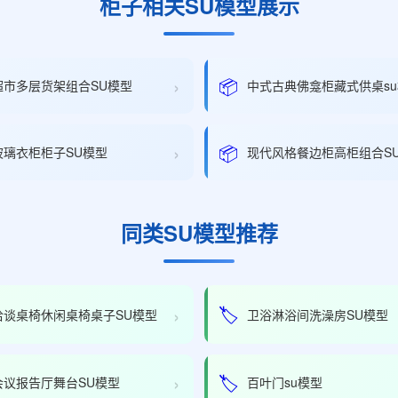
柜子相关SU模型展示
›
📦
超市多层货架组合SU模型
中式古典佛龛柜藏式供桌s
›
📦
玻璃衣柜柜子SU模型
现代风格餐边柜高柜组合S
同类SU模型推荐
›
🏷️
洽谈桌椅休闲桌椅桌子SU模型
卫浴淋浴间洗澡房SU模型
›
🏷️
会议报告厅舞台SU模型
百叶门su模型