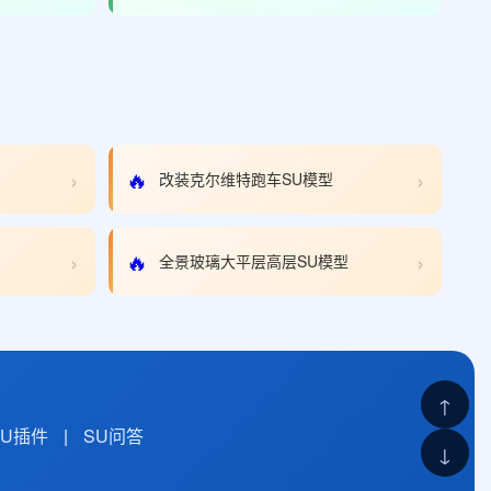
›
›
🔥
改装克尔维特跑车SU模型
›
›
🔥
全景玻璃大平层高层SU模型
↑
SU插件
|
SU问答
↓